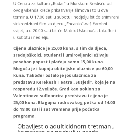
U Centru za kulturu „Rudar“ u Murskom Središću od
ovog vikenda kreće prikazivanje filmova i to u dva
termina. U 17.00 sati u subotu i nedjelju bit će animirani
sinkronizirani film za djecu „Encanto“-naš čarobni
svijet, a u 20.00 sati bit će Matrix Uskrsnuća, također i
u subotu i nedjelju.
Cijena ulaznice je 25,00 kuna, s tim da djeca,
srednjoškolci, studenti i umirovljenici uživaju
poseban popust i plaćaju samo 15,00 kuna.
Moguća je i kupnja obiteljske ulaznice po 60,00
kuna. Također ostalo je još ulaznica za
predstavu Kerekesh Teatra „Susjedi“, koja je na
rasporedu 12.veljače. Grad kao poklon za
Valentinovo sufinancira predstavu i cijena je
25,00 kuna. Blagajna radi svakog petka od 14.00
do 18.00 sati i sat vremena prije početka
programa.
Obavijest o adulticidnom tretmanu