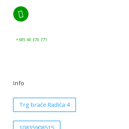

Nazovite nas:
+385 40 370 771
Info
Trg braće Radića 4
10835908515