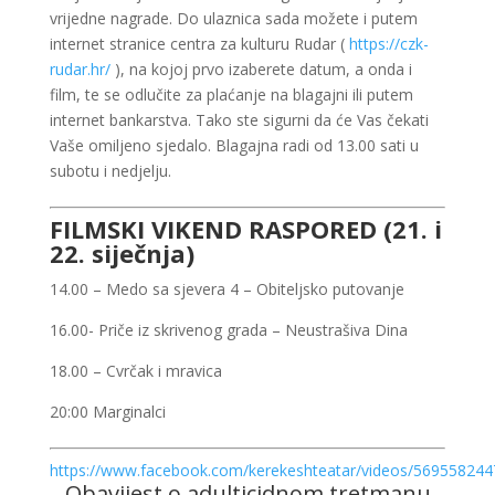
vrijedne nagrade. Do ulaznica sada možete i putem
internet stranice centra za kulturu Rudar (
https://czk-
rudar.hr/
), na kojoj prvo izaberete datum, a onda i
film, te se odlučite za plaćanje na blagajni ili putem
internet bankarstva. Tako ste sigurni da će Vas čekati
Vaše omiljeno sjedalo. Blagajna radi od 13.00 sati u
subotu i nedjelju.
FILMSKI VIKEND RASPORED (21. i
22. siječnja)
14.00 – Medo sa sjevera 4 – Obiteljsko putovanje
16.00- Priče iz skrivenog grada – Neustrašiva Dina
18.00 – Cvrčak i mravica
20:00 Marginalci
https://www.facebook.com/kerekeshteatar/videos/56955824
Obavijest o adulticidnom tretmanu