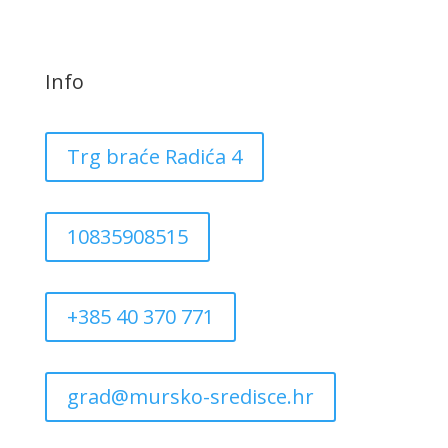
Info
Trg braće Radića 4
10835908515
+385 40 370 771
grad@mursko-sredisce.hr