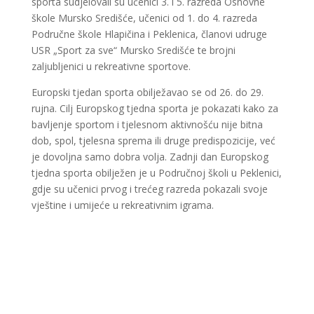
sporta sudjelovali su učenici 3. i 5. razreda Osnovne
škole Mursko Središće, učenici od 1. do 4. razreda
Područne škole Hlapičina i Peklenica, članovi udruge
USR „Sport za sve“ Mursko Središće te brojni
zaljubljenici u rekreativne sportove.
Europski tjedan sporta obilježavao se od 26. do 29.
rujna. Cilj Europskog tjedna sporta je pokazati kako za
bavljenje sportom i tjelesnom aktivnošću nije bitna
dob, spol, tjelesna sprema ili druge predispozicije, već
je dovoljna samo dobra volja. Zadnji dan Europskog
tjedna sporta obilježen je u Područnoj školi u Peklenici,
gdje su učenici prvog i trećeg razreda pokazali svoje
vještine i umijeće u rekreativnim igrama.