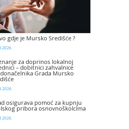
vo gdje je Mursko Središće ?
8.2026.
znanje za doprinos lokalnoj
ednici – dobitnici zahvalnice
adonačelnika Grada Mursko
dišće
8.2026.
ad osigurava pomoć za kupnju
olskog pribora osnovnoškolcima
8.2026.