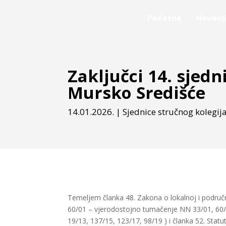
Početna
Novost
Zaključci 14. sjed
Mursko Središće
14.01.2026.
|
Sjednice stručnog kolegij
Temeljem članka 48. Zakona o lokalnoj i područn
60/01 – vjerodostojno tumačenje NN 33/01, 60/0
19/13, 137/15, 123/17, 98/19 ) i članka 52. Sta