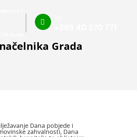
darstvo
Tel:

+385 40 370 771
CZK Rudar
onačelnika Grada
lježavanje Dana pobjede i
ovinske zahvalnosti, Dana