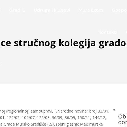
i
Grad
Udruge i klubovi
Murs Ekom
Gospo
Kontakti
nice stručnog kolegija grad
a
oj (regionalnoj) samoupravi, („Narodne novine“ broj 33/01,
Obi
1, 129/05, 109/07, 125/08, 36/09, 36/09, 150/11, 144/12,
dom
tuta Grada Mursko Središće („Službeni glasnik Međimurske