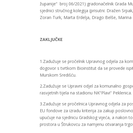
županije“ broj 06/2021) gradonačelnik Grada Mu
sjednici stručnog kolegija (prisutni: Dražen Srp
Zoran Turk, Marta Erdelja, Drago Belše, Marina 
ZAKLJUČKE
1.Zadužuje se pročelnik Upravnog odjela za komu
dogovor s tvrtkom Bioinstitut da se provede ispit
Murskom Središću.
2.Zadužuje se Upravni odjel za komunalno gospod
rasvjetnih tijela na stadionu NK“Plavi“ Peklenica.
3.Zadužuje se pročelnica Upravnog odjela za pos
EU fondove za izradu kriterija za zakup poslovn
upućuje na sjednicu Gradskog vijeća, a nakon to
prostora u Štrukovcu za namjenu otvaranja trg