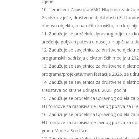
cijene.
Temeljem Zapisnika VMO Hlapičina zadužuje 
Gradsko vijeće, društvene djelatnosti i EU fondov
obnovu objekta, a naročito krovišta, a u koji nij
Zadužuje se pročelnik Upravnog odjela za kom
uređenje poljskih puteva u naselju Hlapičina u
Zadužuje se savjetnica za društvene djelatnos
programskih sadržaja elektroničkih medija u 202
Zadužuje se savjetnica za društvene djelatnos
programa/projekata/manifestacija 2026. za udru
Zadužuje se savjetnica za društvene djelatnos
sredstava od strane udruga u 2025. godini
Zadužuje se pročelnica Upravnog odjela za po
EU fondove za raspisivanje javnog poziva za ure
Zadužuje se pročelnica Upravnog odjela za po
EU fondove za raspisivanje javnog poziva za dodj
grada Mursko Središće.
Zadužuje se pročelnica Upravnog odjela za po