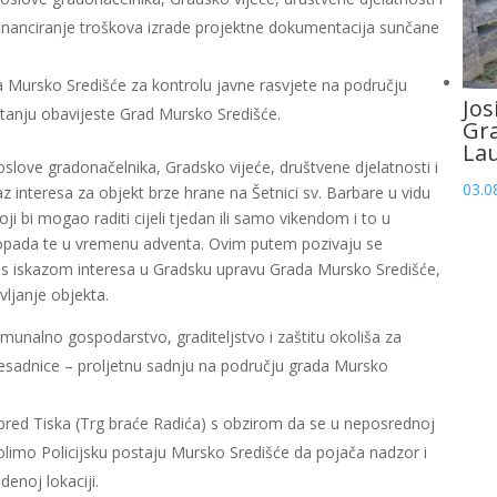
financiranje troškova izrade projektne dokumentacija sunčane
 Mursko Središće za kontrolu javne rasvjete na području
Jos
stanju obavijeste Grad Mursko Središće.
Gr
La
slove gradonačelnika, Gradsko vijeće, društvene djelatnosti i
03.0
z interesa za objekt brze hrane na Šetnici sv. Barbare u vidu
ji bi mogao raditi cijeli tjedan ili samo vikendom i to u
topada te u vremenu adventa. Ovim putem pozivaju se
ve s iskazom interesa u Gradsku upravu Grada Mursko Središće,
vljanje objekta.
unalno gospodarstvo, graditeljstvo i zaštitu okoliša za
esadnice – proljetnu sadnju na području grada Mursko
spred Tiska (Trg braće Radića) s obzirom da se u neposrednoj
 molimo Policijsku postaju Mursko Središće da pojača nadzor i
enoj lokaciji.