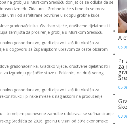
kopa na groblju u Murskom Središću donijet će se odluka da se
odnosno između Zida urni i Grobne kuće s time da se mora
ida urni i od asfaltirane površine u sklopu grobne kuće.
love gradonačelnika, Gradsko vijeće, društvene djelatnosti i
upa zemljišta za proširenje groblja u Murskom Središću.
A e
nalno gospodarstvo, graditeljstvo i zaštitu okoliša za
05.0
rezje u dogovoru sa Županijskom upravom za ceste obzirom
Pri
zaj
love gradonačelnika, Gradsko vijeće, društvene djelatnosti i
gr
 za izgradnju pješačke staze u Peklenici, od društvenog
Sre
05.0
nalno gospodarstvo, graditeljstvo i zaštitu okoliša za
i rekonstrukciji plinske mreže s naglaskom na produženje
Gr
.
šk
stvu – temeljem podnesene zamolbe odobrava se sufinanciranje
03.0
Murskog Središća za 2026. godinu u visini od 50% ekonomske