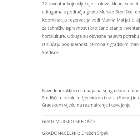
Inventar koji uključuje stolove, klupe, suncob
udrugama s područja grada Mursko Središće, do
Koordinaciju rezervacija vodi Marina Matjašić, dj
za tehničku ispravnost i brojčano stanje inventar
hortikulture. Udruge su obvezne najaviti potreb
U slučaju podudarnosti termina s gradskim mani
Središće.
Navedeni zaključci stupaju na snagu danom dono
Središće u lokalnim tjednicima i na službenoj inte
Gradskom vijeću na razmatranje i usvajanje.
GRAD MURSKO SREDIŠĆE
GRADONAČELNIK: Dražen Srpak