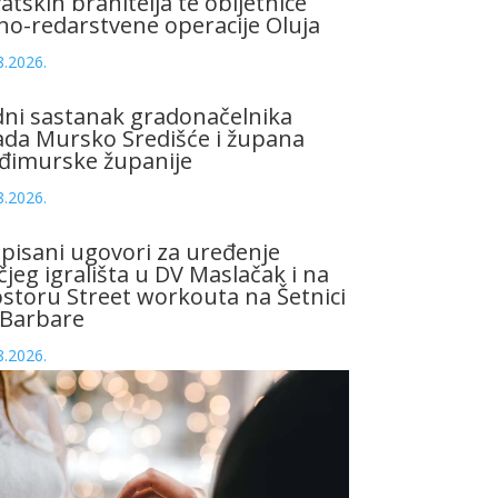
atskih branitelja te obljetnice
no-redarstvene operacije Oluja
8.2026.
ni sastanak gradonačelnika
da Mursko Središće i župana
đimurske županije
8.2026.
pisani ugovori za uređenje
čjeg igrališta u DV Maslačak i na
storu Street workouta na Šetnici
 Barbare
8.2026.