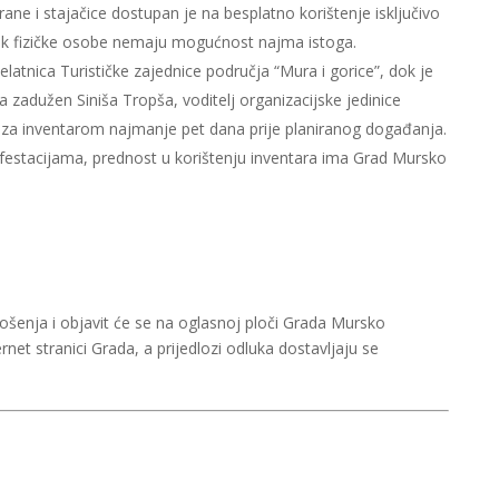
rane i stajačice dostupan je na besplatno korištenje isključivo
k fizičke osobe nemaju mogućnost najma istoga.
elatnica Turističke zajednice područja “Mura i gorice”, dok je
a zadužen Siniša Tropša, voditelj organizacijske jedinice
u za inventarom najmanje pet dana prije planiranog događanja.
festacijama, prednost u korištenju inventara ima Grad Mursko
šenja i objavit će se na oglasnoj ploči Grada Mursko
rnet stranici Grada, a prijedlozi odluka dostavljaju se