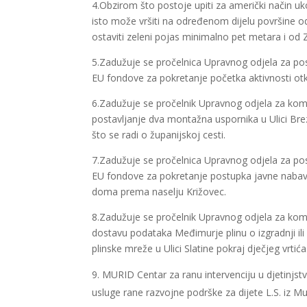
4.Obzirom što postoje upiti za američki način u
isto može vršiti na određenom dijelu površine 
ostaviti zeleni pojas minimalno pet metara i od Z
5.Zadužuje se pročelnica Upravnog odjela za pos
EU fondove za pokretanje početka aktivnosti otk
6.Zadužuje se pročelnik Upravnog odjela za komu
postavljanje dva montažna uspornika u Ulici B
što se radi o županijskoj cesti.
7.Zadužuje se pročelnica Upravnog odjela za pos
EU fondove za pokretanje postupka javne nabave
doma prema naselju Križovec.
8.Zadužuje se pročelnik Upravnog odjela za komu
dostavu podataka Međimurje plinu o izgradnji il
plinske mreže u Ulici Slatine pokraj dječjeg vrtića
MURID Centar za ranu intervenciju u djetinj
usluge rane razvojne podrške za dijete L.S. iz 