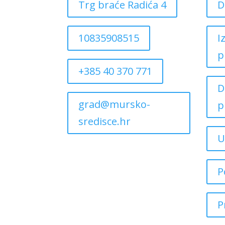
Trg braće Radića 4
D
10835908515
I
p
+385 40 370 771
D
grad@mursko-
p
sredisce.hr
U
P
P