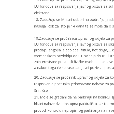
EU fondove za raspisivanje javnog poziva za su
elektrane .
Zadužuju se Mjesni odbori na području grada
naselja. Rok za isto je 14 dana te se mole da o 
19.Zadužuje se pročelnica Upravnog odjela za po
EU fondove za raspisivanje Javnog poziva za iska
prodaje langoša, sladoleda, fritula, hot doga,… ko
vremenskom razdoblju od 01. svibnja do 01. lis
zainteresirane pravne ili fizičke osobe da se ja
a nakon toga će se raspisati Javni poziv za posta
Zadužuje se pročelnik Upravnog odjela za kom
raspisivanje postupka jednostavne nabave za pr
Središće.
Mole se građani da ne parkiraju na kolniku i
blizini nalaze dva dostupna parkirališta. Uz to,
provodi kontrolu nepropisnog parkiranja na naved