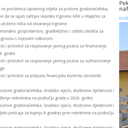
Pek
naf
se pročelnica Upravnog odjela za poslove gradonačelnika,
e da se uputi zahtjev vlasniku trgovine KRK u Hlapičini za
03.0
e uloženo ništa od otvaranja trgovine.
unalno gospodarstvo, graditeljstvo i zaštitu okoliša za
 dogovoru s mjesnim odborom.
ti i protokol za raspisivanje javnog poziva za financiranje
6. godini
ti i protokol za raspisivanje javnog poziva za sufinanciranje
ge.
ti i protokol za potpunu financijsku kontrolu utrošenih
slove gradonačelnika, Gradsko vijeće, društvene djelatnosti i
đenje nekretnina na području grada u 2026. godini.
slove gradonačelnika, Gradsko vijeće, društvene djelatnosti i
elu poticaja za kupnju ili gradnju prve nekretnine na području
slove gradonačelnika, Gradsko vijeće, društvene djelatnosti i