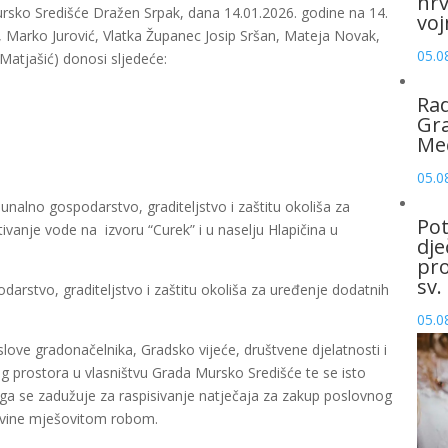
hrv
rsko Središće Dražen Srpak, dana 14.01.2026. godine na 14.
voj
ak, Marko Jurović, Vlatka Županec Josip Sršan, Mateja Novak,
05.0
Matjašić) donosi sljedeće:
Rad
Gra
Me
05.0
nalno gospodarstvo, graditeljstvo i zaštitu okoliša za
Pot
ivanje vode na izvoru “Curek” i u naselju Hlapičina u
dje
pro
sv.
arstvo, graditeljstvo i zaštitu okoliša za uređenje dodatnih
05.0
love gradonačelnika, Gradsko vijeće, društvene djelatnosti i
og prostora u vlasništvu Grada Mursko Središće te se isto
ga se zadužuje za raspisivanje natječaja za zakup poslovnog
ovine mješovitom robom.