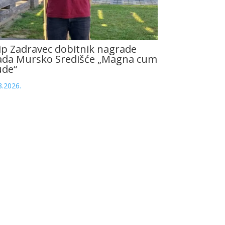
ip Zadravec dobitnik nagrade
ada Mursko Središće „Magna cum
ude“
8.2026.