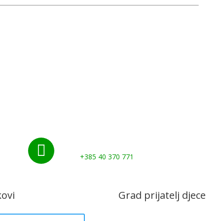
Nazovite nas:

+385 40 370 771
kovi
Grad prijatelj djece