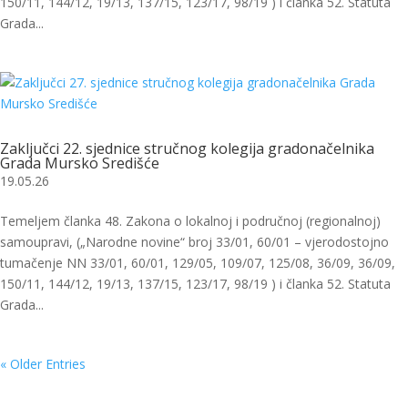
150/11, 144/12, 19/13, 137/15, 123/17, 98/19 ) i članka 52. Statuta
Grada...
Zaključci 22. sjednice stručnog kolegija gradonačelnika
Grada Mursko Središće
19.05.26
Temeljem članka 48. Zakona o lokalnoj i područnoj (regionalnoj)
samoupravi, („Narodne novine“ broj 33/01, 60/01 – vjerodostojno
tumačenje NN 33/01, 60/01, 129/05, 109/07, 125/08, 36/09, 36/09,
150/11, 144/12, 19/13, 137/15, 123/17, 98/19 ) i članka 52. Statuta
Grada...
« Older Entries