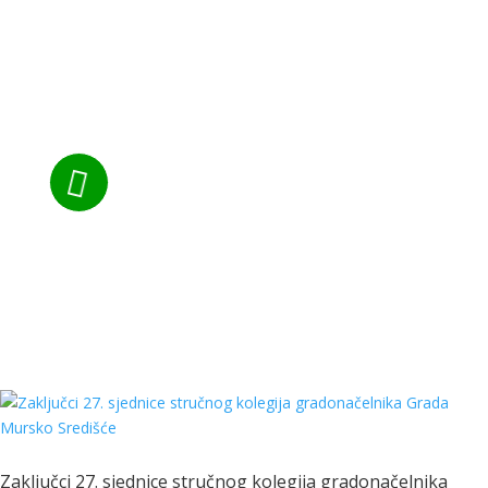

Tel:
+385 40 370 771
Zaključci 27. sjednice stručnog kolegija gradonačelnika