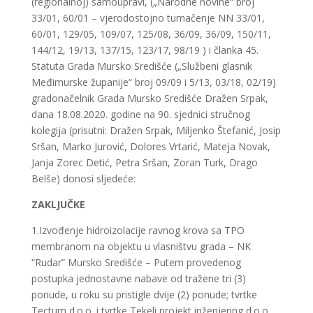
(regionalnoj) samoupravi, („Narodne novine“ broj
33/01, 60/01 – vjerodostojno tumačenje NN 33/01,
60/01, 129/05, 109/07, 125/08, 36/09, 36/09, 150/11,
144/12, 19/13, 137/15, 123/17, 98/19 ) i članka 45.
Statuta Grada Mursko Središće („Službeni glasnik
Međimurske županije“ broj 09/09 i 5/13, 03/18, 02/19)
gradonačelnik Grada Mursko Središće Dražen Srpak,
dana 18.08.2020. godine na 90. sjednici stručnog
kolegija (prisutni: Dražen Srpak, Miljenko Štefanić, Josip
Sršan, Marko Jurović, Dolores Vrtarić, Mateja Novak,
Janja Zorec Detić, Petra Sršan, Zoran Turk, Drago
Belše) donosi sljedeće:
ZAKLJUČKE
1.Izvođenje hidroizolacije ravnog krova sa TPO
membranom na objektu u vlasništvu grada – NK
“Rudar” Mursko Središće – Putem provedenog
postupka jednostavne nabave od tražene tri (3)
ponude, u roku su pristigle dvije (2) ponude; tvrtke
Tectum d.o.o. i tvrtke Tekeli projekt inženjering d.o.o.