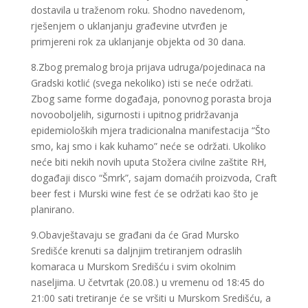
dostavila u traženom roku. Shodno navedenom,
rješenjem o uklanjanju građevine utvrđen je
primjereni rok za uklanjanje objekta od 30 dana.
8.Zbog premalog broja prijava udruga/pojedinaca na
Gradski kotlić (svega nekoliko) isti se neće održati.
Zbog same forme događaja, ponovnog porasta broja
novooboljelih, sigurnosti i upitnog pridržavanja
epidemioloških mjera tradicionalna manifestacija “Što
smo, kaj smo i kak kuhamo” neće se održati. Ukoliko
neće biti nekih novih uputa Stožera civilne zaštite RH,
događaji disco “Šmrk”, sajam domaćih proizvoda, Craft
beer fest i Murski wine fest će se održati kao što je
planirano.
9.Obavještavaju se građani da će Grad Mursko
Središće krenuti sa daljnjim tretiranjem odraslih
komaraca u Murskom Središću i svim okolnim
naseljima. U četvrtak (20.08.) u vremenu od 18:45 do
21:00 sati tretiranje će se vršiti u Murskom Središću, a