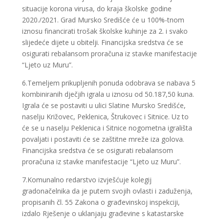
situacije korona virusa, do kraja školske godine
2020./2021. Grad Mursko Središće će u 100%-tnom
iznosu financirati trošak školske kuhinje za 2. i svako
slijedeće dijete u obitelji. Financijska sredstva će se
osigurati rebalansom proračuna iz stavke manifestacije
“Ljeto uz Muru”.
6.Temeljem prikupljenih ponuda odobrava se nabava 5
kombiniranih dječjih igrala u iznosu od 50.187,50 kuna.
Igrala će se postaviti u ulici Slatine Mursko Središće,
naselju Križovec, Peklenica, Štrukovec i Sitnice. Uz to
će se u naselju Peklenica i Sitnice nogometna igrališta
povaljati i postaviti će se zaštitne mreže iza golova.
Financijska sredstva će se osigurati rebalansom
proračuna iz stavke manifestacije “Ljeto uz Muru”.
7.Komunalno redarstvo izvješćuje kolegij
gradonačelnika da je putem svojih ovlasti i zaduženja,
propisanih čl. 55 Zakona o građevinskoj inspekciji,
izdalo Rješenje o uklanjaju građevine s katastarske