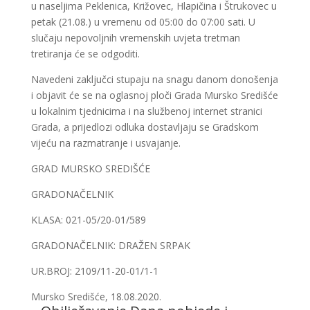
u naseljima Peklenica, Križovec, Hlapičina i Štrukovec u
petak (21.08.) u vremenu od 05:00 do 07:00 sati. U
slučaju nepovoljnih vremenskih uvjeta tretman
tretiranja će se odgoditi.
Navedeni zaključci stupaju na snagu danom donošenja
i objavit će se na oglasnoj ploči Grada Mursko Središće
u lokalnim tjednicima i na službenoj internet stranici
Grada, a prijedlozi odluka dostavljaju se Gradskom
vijeću na razmatranje i usvajanje.
GRAD MURSKO SREDIŠĆE
GRADONAČELNIK
KLASA: 021-05/20-01/­­­589
GRADONAČELNIK: DRAŽEN SRPAK
UR.BROJ: 2109/11-20-01/1-1
Mursko Središće, 18.08.2020.