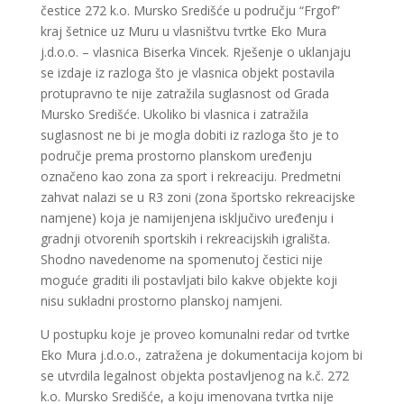
čestice 272 k.o. Mursko Središće u području “Frgof”
kraj šetnice uz Muru u vlasništvu tvrtke Eko Mura
j.d.o.o. – vlasnica Biserka Vincek. Rješenje o uklanjaju
se izdaje iz razloga što je vlasnica objekt postavila
protupravno te nije zatražila suglasnost od Grada
Mursko Središće. Ukoliko bi vlasnica i zatražila
suglasnost ne bi je mogla dobiti iz razloga što je to
područje prema prostorno planskom uređenju
označeno kao zona za sport i rekreaciju. Predmetni
zahvat nalazi se u R3 zoni (zona športsko rekreacijske
namjene) koja je namijenjena isključivo uređenju i
gradnji otvorenih sportskih i rekreacijskih igrališta.
Shodno navedenome na spomenutoj čestici nije
moguće graditi ili postavljati bilo kakve objekte koji
nisu sukladni prostorno planskoj namjeni.
U postupku koje je proveo komunalni redar od tvrtke
Eko Mura j.d.o.o., zatražena je dokumentacija kojom bi
se utvrdila legalnost objekta postavljenog na k.č. 272
k.o. Mursko Središće, a koju imenovana tvrtka nije