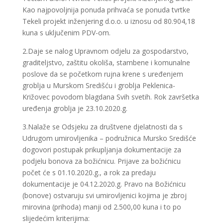
Kao najpovoljnija ponuda prihvaća se ponuda tvrtke
Tekeli projekt inženjering d.o.o. u iznosu od 80.904,18
kuna s uključenim PDV-om.
2.Daje se nalog Upravnom odjelu za gospodarstvo,
graditeljstvo, zaštitu okoliša, stambene i komunalne
poslove da se početkom rujna krene s uređenjem
groblja u Murskom Središću i groblja Peklenica-
Križovec povodom blagdana Svih svetih. Rok završetka
uređenja groblja je 23.10.2020.g.
3.Nalaže se Odsjeku za društvene djelatnosti da s
Udrugom umirovljenika – podružnica Mursko Središće
dogovori postupak prikupljanja dokumentacije za
podjelu bonova za božićnicu. Prijave za božićnicu
počet će s 01.10.2020.g., a rok za predaju
dokumentacije je 04.12.2020.g. Pravo na Božićnicu
(bonove) ostvaruju svi umirovljenici kojima je zbroj
mirovina (prihoda) manji od 2.500,00 kuna i to po
slijedećim kriterijima: