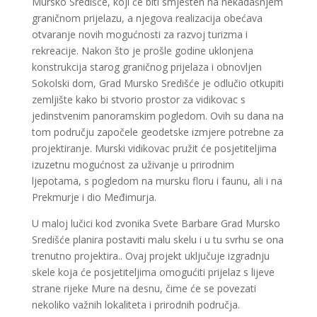
Mursko Središće, koji će biti smješten na nekadašnjem
graničnom prijelazu, a njegova realizacija obećava
otvaranje novih mogućnosti za razvoj turizma i
rekreacije. Nakon što je prošle godine uklonjena
konstrukcija starog graničnog prijelaza i obnovljen
Sokolski dom, Grad Mursko Središće je odlučio otkupiti
zemljište kako bi stvorio prostor za vidikovac s
jedinstvenim panoramskim pogledom. Ovih su dana na
tom području započele geodetske izmjere potrebne za
projektiranje. Murski vidikovac pružit će posjetiteljima
izuzetnu mogućnost za uživanje u prirodnim
ljepotama, s pogledom na mursku floru i faunu, ali i na
Prekmurje i dio Međimurja.
U maloj lučici kod zvonika Svete Barbare Grad Mursko
Središće planira postaviti malu skelu i u tu svrhu se ona
trenutno projektira.. Ovaj projekt uključuje izgradnju
skele koja će posjetiteljima omogućiti prijelaz s lijeve
strane rijeke Mure na desnu, čime će se povezati
nekoliko važnih lokaliteta i prirodnih područja.