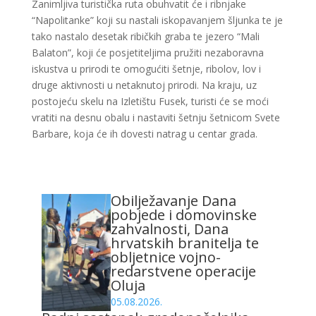
Zanimljiva turistička ruta obuhvatit će i ribnjake
“Napolitanke” koji su nastali iskopavanjem šljunka te je
tako nastalo desetak ribičkih graba te jezero “Mali
Balaton”, koji će posjetiteljima pružiti nezaboravna
iskustva u prirodi te omogućiti šetnje, ribolov, lov i
druge aktivnosti u netaknutoj prirodi. Na kraju, uz
postojeću skelu na Izletištu Fusek, turisti će se moći
vratiti na desnu obalu i nastaviti šetnju šetnicom Svete
Barbare, koja će ih dovesti natrag u centar grada.
Obilježavanje Dana
pobjede i domovinske
zahvalnosti, Dana
hrvatskih branitelja te
obljetnice vojno-
redarstvene operacije
Oluja
05.08.2026.