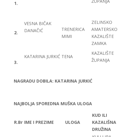
ŽUPANJA
1.
ZELINSKO
VESNA BIČAK
TRENERICA
AMATERSKO
DANAČIĆ
2.
MIMI
KAZALIŠTE
ZAMKA
KAZALIŠTE
KATARINA JURKIĆ
TENA
ŽUPANJA
3.
NAGRADU DOBILA: KATARINA JURKIĆ
NAJBOLJA SPOREDNA MUŠKA ULOGA
KUD ILI
R.Br
IME I PREZIME
ULOGA
KAZALIŠNA
DRUŽINA
KUU LIPA