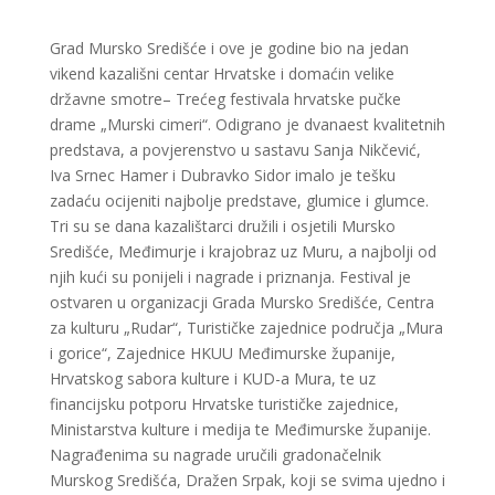
Grad Mursko Središće i ove je godine bio na jedan
vikend kazališni centar Hrvatske i domaćin velike
državne smotre– Trećeg festivala hrvatske pučke
drame „Murski cimeri“. Odigrano je dvanaest kvalitetnih
predstava, a povjerenstvo u sastavu Sanja Nikčević,
Iva Srnec Hamer i Dubravko Sidor imalo je tešku
zadaću ocijeniti najbolje predstave, glumice i glumce.
Tri su se dana kazalištarci družili i osjetili Mursko
Središće, Međimurje i krajobraz uz Muru, a najbolji od
njih kući su ponijeli i nagrade i priznanja. Festival je
ostvaren u organizacji Grada Mursko Središće, Centra
za kulturu „Rudar“, Turističke zajednice područja „Mura
i gorice“, Zajednice HKUU Međimurske županije,
Hrvatskog sabora kulture i KUD-a Mura, te uz
financijsku potporu Hrvatske turističke zajednice,
Ministarstva kulture i medija te Međimurske županije.
Nagrađenima su nagrade uručili gradonačelnik
Murskog Središća, Dražen Srpak, koji se svima ujedno i