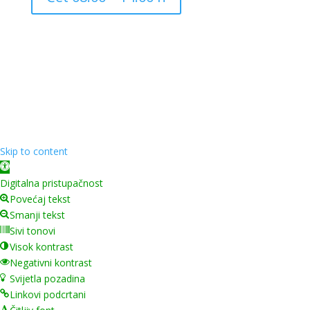
Copyright ©
2026
Grad Mursko Središće | Razvijeno sa
❤️ od
InTeh
Skip to content
Open toolbar
Digitalna pristupačnost
Povećaj tekst
Smanji tekst
Sivi tonovi
Visok kontrast
Negativni kontrast
Svijetla pozadina
Linkovi podcrtani