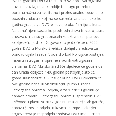
sva tri gradska DVD-a te su tako svi dobili vatrogasna
navalna vozila, nove kombije te drugu potrebnu
opremu nužnu za kvalitetno i profesionalno obavljanje
opasnih zadaća s kojima se susreću. Unazad nekoliko
godina grad je za DVD-e izdvojio oko 2 milijuna kuna.
Na današnjem sastanku predsjednici sva tri vatrogasna
društva iznijeli su gradonačelniku aktivnosti i planove
za sljedeću godine. Dogovoreno je da će se u 2022.
godini DVD-u Mursko Središće dodijeliti sredstva za
obnovu dijela fasade (bočni dio kod Policijske postaje),
nabavu vatrogasne opreme i radnih vatrogasnih
uniforma. DVD Mursko Središće sljedeće će godine uz
dan Grada obilježiti 140. godina postojanja što će
grada sufinancirati s 50 tisuća kuna. DVD Peklenica će
ove godine nabaviti visokotlačnu pumpu, radna
vatrogasna oprema i odjela, a za sljedeću godinu će
nabaviti dodatnu vatrogasnu opremu i spremnik. DVD
Križovec u planu za 2022. godinu ima završetak garaže,
nabavu šumskih odjela, rukavica i pumpe. Također
dogovorena je raspodjela sredstva DVD-ima u iznosu