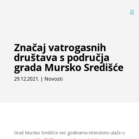
Značaj vatrogasnih
društava s područja
grada Mursko Središće
29.12.2021.
|
Novosti
Grad Mursko Središće već godinama intenzivno ulaže u