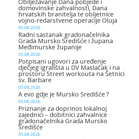
Obilježavanje Dana pobjede i
domovinske zahvalnosti, Dana
hrvatskih branitelja te obljetnice
vojno-redarstvene operacije Oluja
05.08.2026.
Radni sastanak gradonačelnika
Grada Mursko Središće i župana
Međimurske županije
05.08.2026.
Potpisani ugovori za uređenje
dječjeg igrališta u DV Maslačak i na
prostoru Street workouta na Šetnici
sv. Barbare
05.08.2026.
A evo gdje je Mursko Središće ?
05.08.2026.
Priznanje za doprinos lokalnoj
zajednici – dobitnici zahvalnice
gradonačelnika Grada Mursko
Središće
05.08.2026.