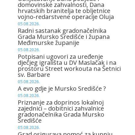
domovinske zahvalnosti, Dana
hrvatskih branitelja te obljetnice
vojno-redarstvene operacije Oluja
05.08.2026.
Radni sastanak gradonačelnika
Grada Mursko Središće i župana
Međimurske županije
05.08.2026.
Potpisani ugovori za uređenje
dječjeg igrališta u DV Maslačak i na
prostoru Street workouta na Šetnici
sv. Barbare
05.08.2026.
A evo gdje je Mursko Središće ?
05.08.2026.
Priznanje za doprinos lokalnoj
zajednici – dobitnici zahvalnice
gradonačelnika Grada Mursko
Središće
05.08.2026.
Grad osigurava pomoć za kupnju