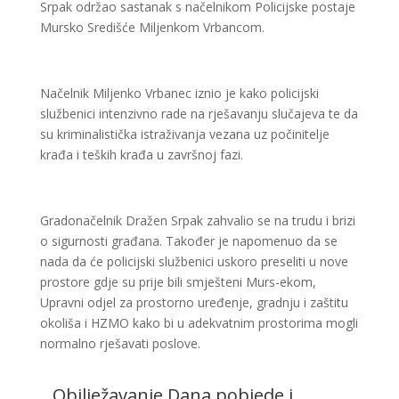
Srpak održao sastanak s načelnikom Policijske postaje
Mursko Središće Miljenkom Vrbancom.
Načelnik Miljenko Vrbanec iznio je kako policijski
službenici intenzivno rade na rješavanju slučajeva te da
su kriminalistička istraživanja vezana uz počinitelje
krađa i teških krađa u završnoj fazi.
Gradonačelnik Dražen Srpak zahvalio se na trudu i brizi
o sigurnosti građana. Također je napomenuo da se
nada da će policijski službenici uskoro preseliti u nove
prostore gdje su prije bili smješteni Murs-ekom,
Upravni odjel za prostorno uređenje, gradnju i zaštitu
okoliša i HZMO kako bi u adekvatnim prostorima mogli
normalno rješavati poslove.
Obilježavanje Dana pobjede i