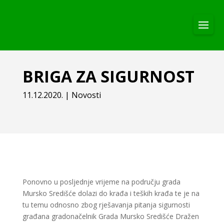
BRIGA ZA SIGURNOST
11.12.2020.
|
Novosti
Ponovno u posljednje vrijeme na području grada
Mursko Središće dolazi do krađa i teških krađa te je na
tu temu odnosno zbog rješavanja pitanja sigurnosti
građana gradonačelnik Grada Mursko Središće Dražen