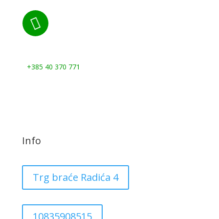

Nazovite nas:
+385 40 370 771
Info
Trg braće Radića 4
10835908515