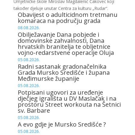
Umjetničke škole Miroslav Magdalenić Čakovec koji
također djeluje unutar Centra za kulturu „Rudar“.
Obavijest o adulticidnom tretmanu
komaraca na području grada
08.08.2026.
Obilježavanje Dana pobjede i
domovinske zahvalnosti, Dana
hrvatskih branitelja te obljetnice
vojno-redarstvene operacije Oluja
05.08.2026.
Radni sastanak gradonačelnika
Grada Mursko Središće i župana
Međimurske županije
05.08.2026.
Potpisani ugovori za uređenje
dječjeg igrališta u DV Maslačak i na
prostoru Street workouta na Šetnici
sv. Barbare
05.08.2026.
A evo gdje je Mursko Središće ?
05.08.2026.