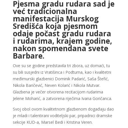
Pjesma gradu rudara sad je
već tradicionalna
manifestacija Murskog
Središća koja pjesmom
odaje počast gradu rudara
i rudarima, krajem godine,
nakon spomendana svete
Barbare.
Ove su se godine predstavila tri zbora, uz domaći, tu
su bili susjedni iz Vratišinca i Podturna, kao i kvalitetni
međimurski glazbenici Dominik Padarić, Saša Štefić,
Nikola Baričević, Neven Kolarić i Nikola Mutvar.
Glazbena je večer otvorena recitacijom rudarima
Jelene Moharić, a zatvorena riječima Ivana Goričanca.
Svoj obol ovom kvalitetnom glazbenom događaju dao
je mladi i talentirani voditeljski par, pripadnici dramske
sekcije KUD-a, Marsel Bedi i Kristina Veren.