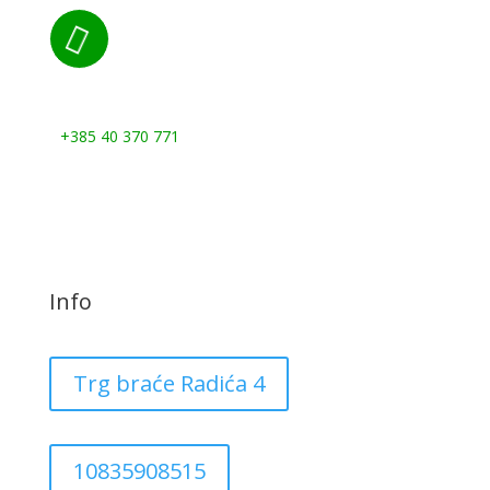

Nazovite nas:
+385 40 370 771
Info
Trg braće Radića 4
10835908515