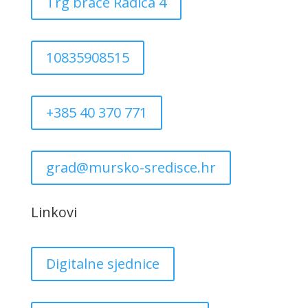
Trg braće Radića 4
10835908515
+385 40 370 771
grad@mursko-sredisce.hr
Linkovi
Digitalne sjednice