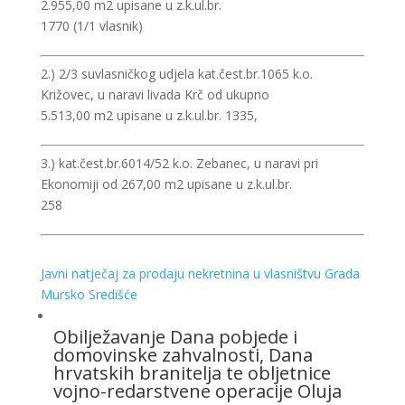
2.955,00 m2 upisane u z.k.ul.br.
1770 (1/1 vlasnik)
2.) 2/3 suvlasničkog udjela kat.čest.br.1065 k.o.
Križovec, u naravi livada Krč od ukupno
5.513,00 m2 upisane u z.k.ul.br. 1335,
3.) kat.čest.br.6014/52 k.o. Zebanec, u naravi pri
Ekonomiji od 267,00 m2 upisane u z.k.ul.br.
258
Javni natječaj za prodaju nekretnina u vlasništvu Grada
Mursko Središće
Obilježavanje Dana pobjede i
domovinske zahvalnosti, Dana
hrvatskih branitelja te obljetnice
vojno-redarstvene operacije Oluja