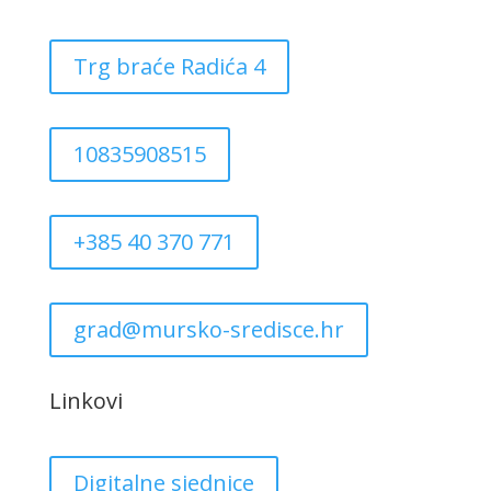
Trg braće Radića 4
10835908515
+385 40 370 771
grad@mursko-sredisce.hr
Linkovi
Digitalne sjednice