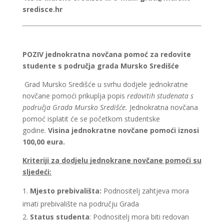
sredisce.hr
POZIV
jednokratna novčana pomoć za redovite
studente s područja grada Mursko Središće
Grad Mursko Središće u svrhu dodjele jednokratne
novčane pomoći prikuplja popis
redovitih studenata s
područja Grada Mursko Središće.
Jednokratna novčana
pomoć isplatit će se početkom studentske
godine.
Visina jednokratne novčane pomoći iznosi
100,00 eura.
Kriteriji za dodjelu jednokrane novčane pomoći su
sljedeći:
Mjesto prebivališta:
Podnositelj zahtjeva mora
imati prebivalište na području Grada
Status studenta
: Podnositelj mora biti redovan