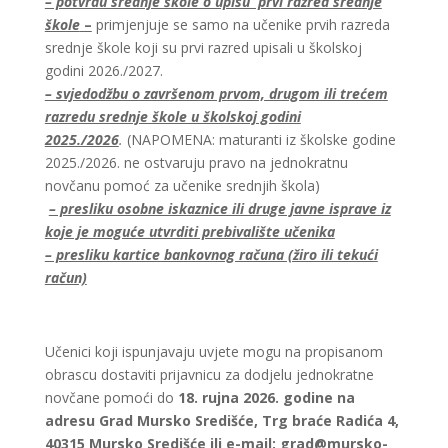
– potvrdu srednje škole o upisu prvi razred srednje
škole
–
primjenjuje se samo na učenike prvih razreda
srednje škole koji su prvi razred upisali u školskoj
godini 2026./2027.
– svjedodžbu o završenom prvom, drugom ili trećem
razredu srednje škole u školskoj godini
2025./2026
.
(NAPOMENA: maturanti iz školske godine
2025./2026. ne ostvaruju pravo na jednokratnu
novčanu pomoć za učenike srednjih škola)
– presliku osobne iskaznice ili druge javne isprave iz
koje je moguće utvrditi prebivalište učenika
– presliku kartice bankovnog računa (žiro ili tekući
račun)
Učenici koji ispunjavaju uvjete mogu na propisanom
obrascu dostaviti prijavnicu za dodjelu jednokratne
novčane pomoći do
18. rujna 2026. godine na
adresu Grad Mursko Središće, Trg braće Radića 4,
40315 Mursko Središće ili e-mail: grad@mursko-