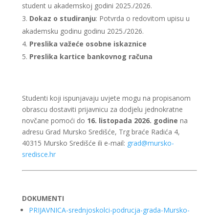
student u akademskoj godini 2025./2026.
Dokaz o studiranju
: Potvrda o redovitom upisu u
akademsku godinu godinu 2025./2026.
Preslika važeće osobne iskaznice
Preslika kartice bankovnog računa
Studenti koji ispunjavaju uvjete mogu na propisanom
obrascu dostaviti prijavnicu za dodjelu jednokratne
novčane pomoći do
16. listopada 2026. godine
na
adresu Grad Mursko Središće, Trg braće Radića 4,
40315 Mursko Središće ili e-mail:
grad@mursko-
sredisce.hr
DOKUMENTI
PRIJAVNICA-srednjoskolci-podrucja-grada-Mursko-