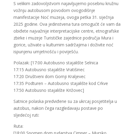
S velikim zadovoljstvom najavljujemo posebnu kružnu
vožnju autobusom povodom ovogodišnje
manifestacije Noć muzeja, ovoga petka 31. siječnja
2025 godine. Ova jedinstvena tura omogućit će vam da
obiđete najvažnije interpretacijske centre, etnografske
zbirke i muzeje Turističke zajednice područja Mura i
gorice, uživate u kulturnim sadržajima i doživite noć
ispunjenu umjetnošću i poviješću.
Polazak: [17:00 Autobusno stajalište Selnica
17:15 Autobusno stajalište Vratišinec
17:20 Društveni dom Gornji Kraljevec
17:35 Podturen – Autobusno stajalište kod Crkve
17:50 Autobusno stajalište Križovec]
Satnice polaska predviđene su za ukrcaj posjetitelja u
autobus, nakon čega razgledavaju postave po
sljedećoj ruti:
Ruta:
[18:00 Spomen dom rudarstva Cimper – Mursko