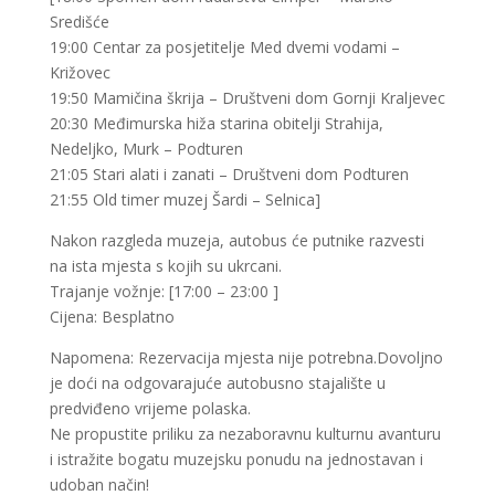
Središće
19:00 Centar za posjetitelje Med dvemi vodami –
Križovec
19:50 Mamičina škrija – Društveni dom Gornji Kraljevec
20:30 Međimurska hiža starina obitelji Strahija,
Nedeljko, Murk – Podturen
21:05 Stari alati i zanati – Društveni dom Podturen
21:55 Old timer muzej Šardi – Selnica]
Nakon razgleda muzeja, autobus će putnike razvesti
na ista mjesta s kojih su ukrcani.
Trajanje vožnje: [17:00 – 23:00 ]
Cijena: Besplatno
Napomena: Rezervacija mjesta nije potrebna.Dovoljno
je doći na odgovarajuće autobusno stajalište u
predviđeno vrijeme polaska.
Ne propustite priliku za nezaboravnu kulturnu avanturu
i istražite bogatu muzejsku ponudu na jednostavan i
udoban način!