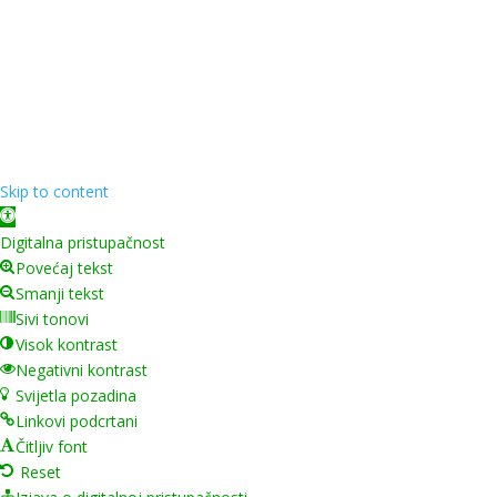
Copyright ©
2026
Grad Mursko Središće | Razvijeno sa
❤️ od
InTeh
Skip to content
Open toolbar
Digitalna pristupačnost
Povećaj tekst
Smanji tekst
Sivi tonovi
Visok kontrast
Negativni kontrast
Svijetla pozadina
Linkovi podcrtani
Čitljiv font
Reset