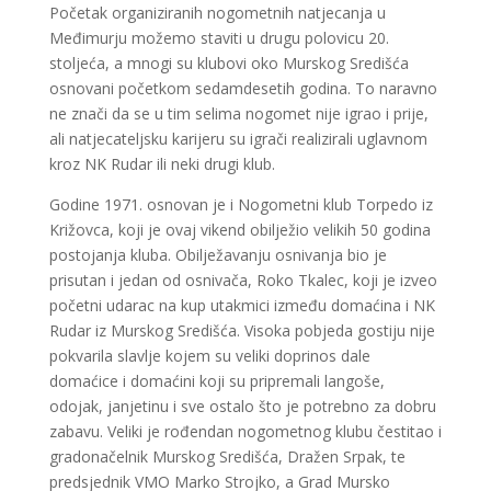
Početak organiziranih nogometnih natjecanja u
Međimurju možemo staviti u drugu polovicu 20.
stoljeća, a mnogi su klubovi oko Murskog Središća
osnovani početkom sedamdesetih godina. To naravno
ne znači da se u tim selima nogomet nije igrao i prije,
ali natjecateljsku karijeru su igrači realizirali uglavnom
kroz NK Rudar ili neki drugi klub.
Godine 1971. osnovan je i Nogometni klub Torpedo iz
Križovca, koji je ovaj vikend obilježio velikih 50 godina
postojanja kluba. Obilježavanju osnivanja bio je
prisutan i jedan od osnivača, Roko Tkalec, koji je izveo
početni udarac na kup utakmici između domaćina i NK
Rudar iz Murskog Središća. Visoka pobjeda gostiju nije
pokvarila slavlje kojem su veliki doprinos dale
domaćice i domaćini koji su pripremali langoše,
odojak, janjetinu i sve ostalo što je potrebno za dobru
zabavu. Veliki je rođendan nogometnog klubu čestitao i
gradonačelnik Murskog Središća, Dražen Srpak, te
predsjednik VMO Marko Strojko, a Grad Mursko