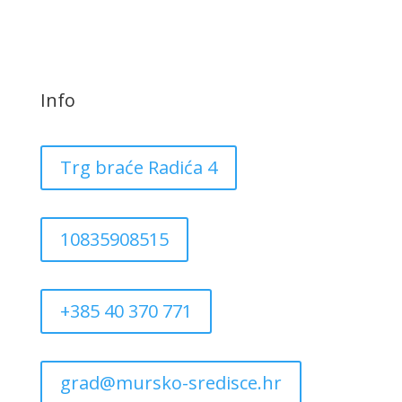
Info
Trg braće Radića 4
10835908515
+385 40 370 771
grad@mursko-sredisce.hr