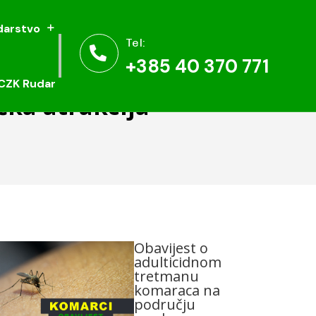
arstvo
arstvo
Tel:
Tel:


+385 40 370 771
+385 40 370 771
CZK Rudar
CZK Rudar
čka atrakcija
Obavijest o
adulticidnom
tretmanu
komaraca na
području