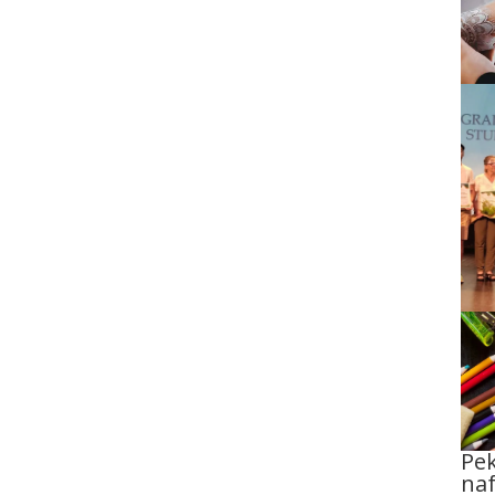
Pek
naf