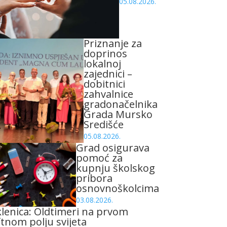
05.08.2026.
Priznanje za
doprinos
lokalnoj
zajednici –
dobitnici
zahvalnice
gradonačelnika
Grada Mursko
Središće
05.08.2026.
Grad osigurava
pomoć za
kupnju školskog
pribora
osnovnoškolcima
03.08.2026.
lenica: Oldtimeri na prvom
tnom polju svijeta