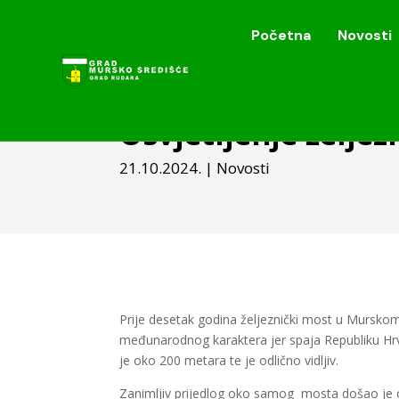
Početna
Novosti
Početna
Novosti
Osvjetljenje želje
21.10.2024.
|
Novosti
Prije desetak godina željeznički most u Murskom
međunarodnog karaktera jer spaja Republiku Hr
je oko 200 metara te je odlično vidljiv.
Zanimljiv prijedlog oko samog mosta došao je o