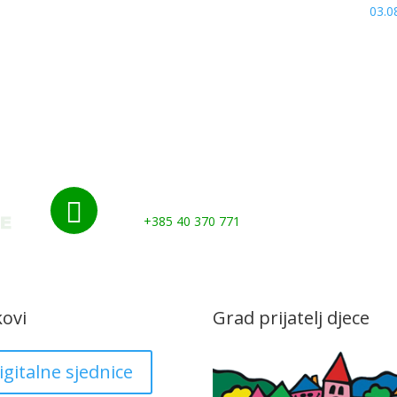
03.0
Nazovite nas:

+385 40 370 771
kovi
Grad prijatelj djece
igitalne sjednice