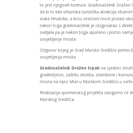
to jest njegovih kontura. Gradonačelnik Dražen S
da bi to bila vrhunska turistička atrakcija obzir
vrata Hrvatske, a kroz cestovni most prolazi oko 3
nakon toga gradonačelnik je razgovarao s direk
svidjela pa je nakon toga upućeno i pismo namje
osvjetljenje mosta.
Odgovor kojeg je Grad Mursko Središće primio bi
osvjetljenja mosta.
Gradonačelnik Dražen Srpak
na sjednici stru
graditeljstvo, zaštitu okoliša, stambene i komuna
mosta na rijeci Muri u Murskom Središću u svrhu
Realizacija spomenutog projekta zasigurno će dopr
Murskog Središća.