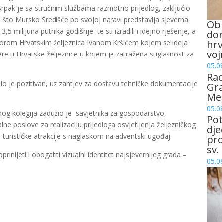
rpak je sa stručnim službama razmotrio prijedlog, zaključio
om što Mursko Središće po svojoj naravi predstavlja sjeverna
Obi
,5 milijuna putnika godišnje te su izradili i idejno rješenje, a
dom
torom Hrvatskim željeznica Ivanom Kršićem kojem se ideja
hrv
voj
re u Hrvatske željeznice u kojem je zatražena suglasnost za
05.0
Rad
o je pozitivan, uz zahtjev za dostavu tehničke dokumentacije
Gra
Me
05.0
čnog kolegija zadužio je savjetnika za gospodarstvo,
Pot
lne poslove za realizaciju prijedloga osvjetljenja željezničkog
dje
 turističke atrakcije s naglaskom na adventski ugođaj.
pro
sv.
inijeti i obogatiti vizualni identitet najsjevernijeg grada –
05.0