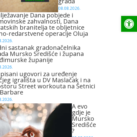
grada
08.08.2026.
lježavanje Dana pobjede i
Op
ovinske zahvalnosti, Dana
atskih branitelja te obljetnice
no-redarstvene operacije Oluja
8.2026.
ni sastanak gradonačelnika
da Mursko Središće i župana
đimurske županije
8.2026.
pisani ugovori za uređenje
čjeg igrališta u DV Maslačak i na
storu Street workouta na Šetnici
 Barbare
8.2026.
A evo
gdje je
Mursko
Središće
?