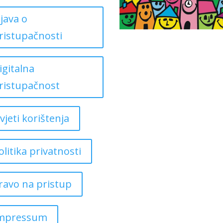
zjava o
ristupačnosti
igitalna
ristupačnost
vjeti korištenja
olitika privatnosti
ravo na pristup
mpressum