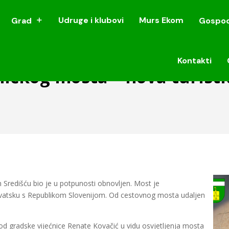
Udruge i klubovi
Murs Ekom
Grad
Gospod
Udruge i klubovi
Murs Ekom
Grad
Gospod
Kontakti
Kontakti
zničkog mosta – nova turisti
 Središću bio je u potpunosti obnovljen. Most je
vatsku s Republikom Slovenijom. Od cestovnog mosta udaljen
d gradske vijećnice Renate Kovačić u vidu osvjetljenja mosta