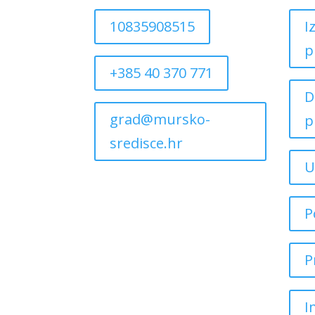
10835908515
I
p
+385 40 370 771
D
grad@mursko-
p
sredisce.hr
U
P
P
I