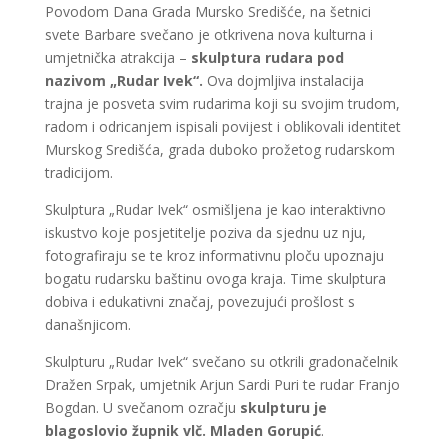
Povodom Dana Grada Mursko Središće, na šetnici
svete Barbare svečano je otkrivena nova kulturna i
umjetnička atrakcija –
skulptura rudara pod
nazivom „Rudar Ivek“.
Ova dojmljiva instalacija
trajna je posveta svim rudarima koji su svojim trudom,
radom i odricanjem ispisali povijest i oblikovali identitet
Murskog Središća, grada duboko prožetog rudarskom
tradicijom.
Skulptura „Rudar Ivek“ osmišljena je kao interaktivno
iskustvo koje posjetitelje poziva da sjednu uz nju,
fotografiraju se te kroz informativnu ploču upoznaju
bogatu rudarsku baštinu ovoga kraja. Time skulptura
dobiva i edukativni značaj, povezujući prošlost s
današnjicom.
Skulpturu „Rudar Ivek“ svečano su otkrili gradonačelnik
Dražen Srpak, umjetnik Arjun Sardi Puri te rudar Franjo
Bogdan. U svečanom ozračju
skulpturu je
blagoslovio župnik vlč. Mladen Gorupić
.