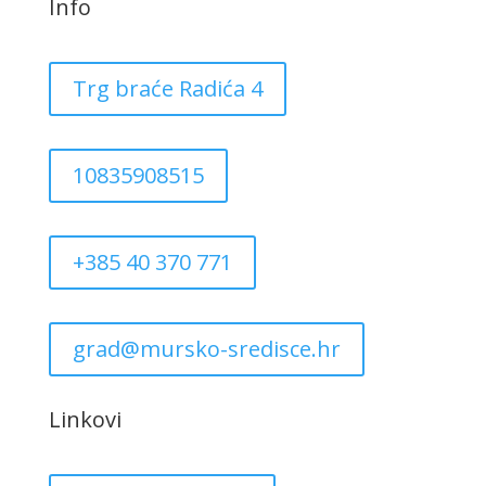
Info
Trg braće Radića 4
10835908515
+385 40 370 771
grad@mursko-sredisce.hr
Linkovi