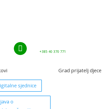
Nazovite nas:

+385 40 370 771
kovi
Grad prijatelj djece
igitalne sjednice
zjava o