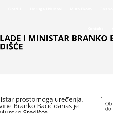
i
Grad
Udruge i klubovi
Murs Ekom
Gospo
Kontakti
LADE I MINISTAR BRANKO B
DIŠĆE
nistar prostornoga uređenja,
Obi
ovine Branko Bačić danas je
dom
 Mursko Središće.