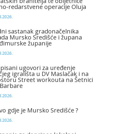
atskih branitelja te obljetnice
no-redarstvene operacije Oluja
8.2026.
ni sastanak gradonačelnika
da Mursko Središće i župana
đimurske županije
8.2026.
pisani ugovori za uređenje
čjeg igrališta u DV Maslačak i na
storu Street workouta na Šetnici
 Barbare
8.2026.
vo gdje je Mursko Središće ?
8.2026.