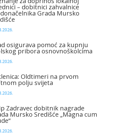
znanje za doprinos lokalnoj
ednici – dobitnici zahvalnice
adonačelnika Grada Mursko
dišće
8.2026.
ad osigurava pomoć za kupnju
olskog pribora osnovnoškolcima
8.2026.
lenica: Oldtimeri na prvom
tnom polju svijeta
8.2026.
ip Zadravec dobitnik nagrade
ada Mursko Središće „Magna cum
ude“
8.2026.