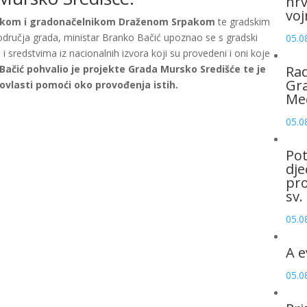
hrv
voj
ikom i gradonačelnikom Draženom Srpakom
te gradskim
odručja grada, ministar Branko Bačić upoznao se s gradski
05.0
 sredstvima iz nacionalnih izvora koji su provedeni i oni koje
 Bačić pohvalio je projekte Grada Mursko Središće te je
Rad
Gra
 ovlasti pomoći oko provođenja istih.
Me
05.0
Pot
dje
pro
sv.
05.0
A e
05.0