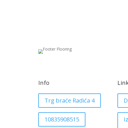
Info
Lin
Trg braće Radića 4
D
10835908515
I