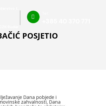
darstvo
Tel:

+385 40 370 771
CZK Rudar
AČIĆ POSJETIO
lježavanje Dana pobjede i
ovinske zahvalnosti, Dana