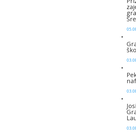
Pri
zaj
gr
Sre
05.0
Gr
šk
03.0
Pek
naf
03.0
Jos
Gr
La
03.0