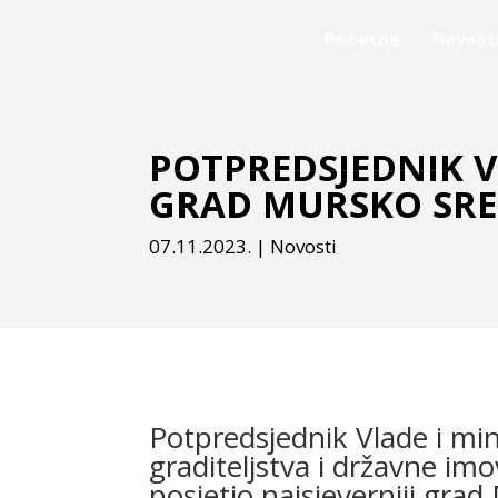
Početna
Novost
POTPREDSJEDNIK V
GRAD MURSKO SRE
07.11.2023.
|
Novosti
Potpredsjednik Vlade i mi
graditeljstva i državne im
posjetio najsjeverniji grad