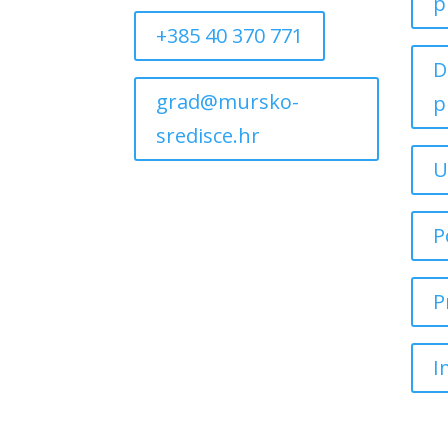
p
+385 40 370 771
D
grad@mursko-
p
sredisce.hr
U
P
P
I