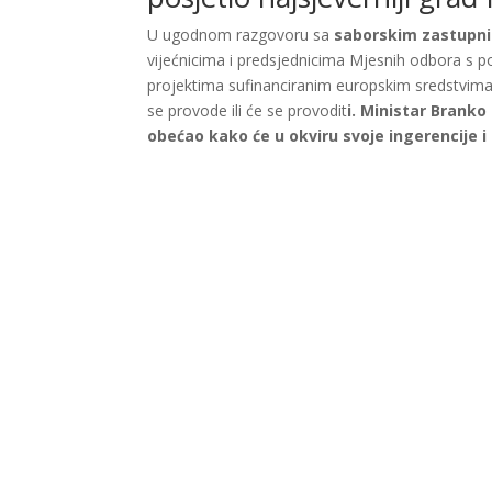
U ugodnom razgovoru sa
saborskim zastupn
vijećnicima i predsjednicima Mjesnih odbora s p
projektima sufinanciranim europskim sredstvima i
se provode ili će se provodit
i. Ministar Branko
obećao kako će u okviru svoje ingerencije i