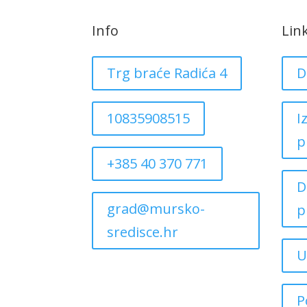
Info
Lin
Trg braće Radića 4
D
10835908515
I
p
+385 40 370 771
D
grad@mursko-
p
sredisce.hr
U
P