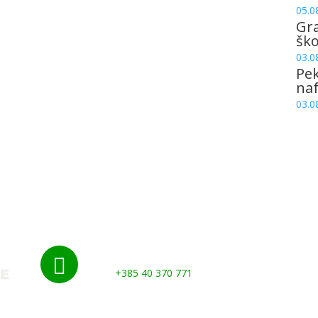
05.0
Gr
šk
03.0
Pek
naf
03.0
Nazovite nas:

+385 40 370 771