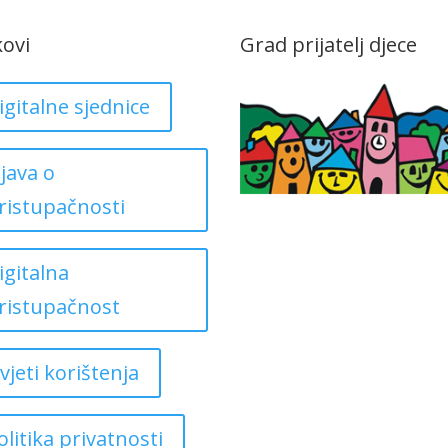
kovi
Grad prijatelj djece
igitalne sjednice
zjava o
ristupačnosti
igitalna
ristupačnost
vjeti korištenja
olitika privatnosti