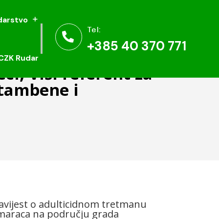
arstvo
arstvo
Tel:
Tel:


+385 40 370 771
+385 40 370 771
CZK Rudar
CZK Rudar
i; Viši referent za
stambene i
vijest o adulticidnom tretmanu
maraca na području grada