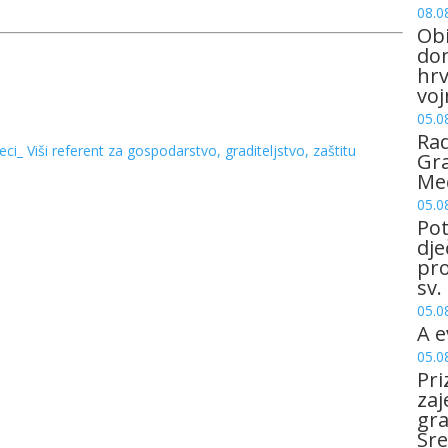
08.0
Obi
dom
hrv
voj
05.0
Rad
i_ Viši referent za gospodarstvo, graditeljstvo, zaštitu
Gra
Me
05.0
Pot
dje
pro
sv.
05.0
A e
05.0
Pri
zaj
gr
Sre