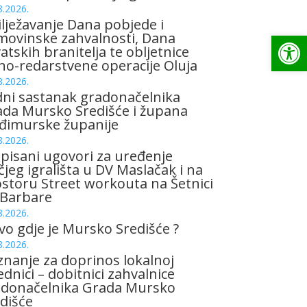
8.2026.
lježavanje Dana pobjede i
Op
ovinske zahvalnosti, Dana
atskih branitelja te obljetnice
no-redarstvene operacije Oluja
8.2026.
ni sastanak gradonačelnika
da Mursko Središće i župana
đimurske županije
8.2026.
pisani ugovori za uređenje
čjeg igrališta u DV Maslačak i na
storu Street workouta na Šetnici
 Barbare
8.2026.
vo gdje je Mursko Središće ?
8.2026.
znanje za doprinos lokalnoj
ednici – dobitnici zahvalnice
adonačelnika Grada Mursko
dišće