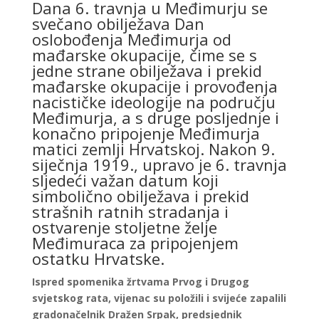
Dana 6. travnja u Međimurju se
svečano obilježava Dan
oslobođenja Međimurja od
mađarske okupacije, čime se s
jedne strane obilježava i prekid
mađarske okupacije i provođenja
nacističke ideologije na području
Međimurja, a s druge posljednje i
konačno pripojenje Međimurja
matici zemlji Hrvatskoj. Nakon 9.
siječnja 1919., upravo je 6. travnja
sljedeći važan datum koji
simbolično obilježava i prekid
strašnih ratnih stradanja i
ostvarenje stoljetne želje
Međimuraca za pripojenjem
ostatku Hrvatske.
Ispred spomenika žrtvama Prvog i Drugog
svjetskog rata, vijenac su položili i svijeće zapalili
gradonačelnik Dražen Srpak, predsjednik