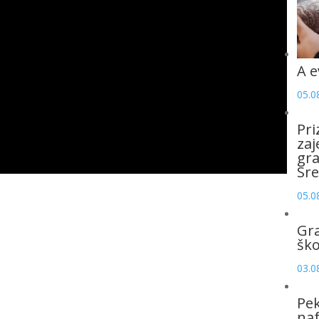
A e
05.0
Pri
zaj
gr
Sre
05.0
Gr
šk
03.0
Pek
naf