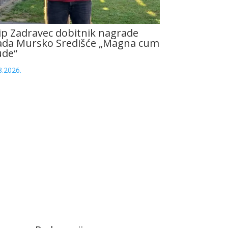
ip Zadravec dobitnik nagrade
ada Mursko Središće „Magna cum
ude“
8.2026.