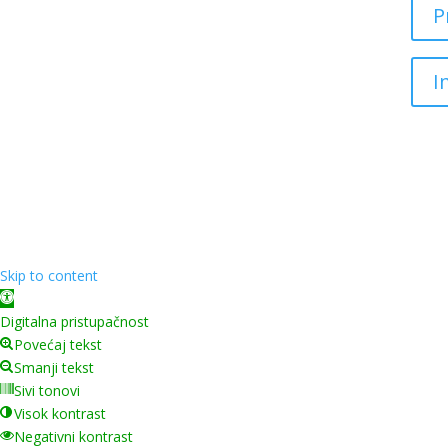
P
I
Skip to content
Open toolbar
Digitalna pristupačnost
Povećaj tekst
Smanji tekst
Sivi tonovi
Visok kontrast
Negativni kontrast