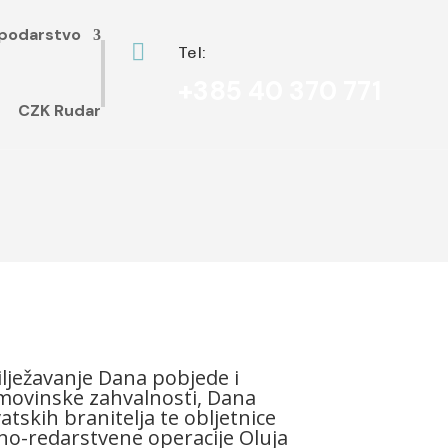
podarstvo

Tel:
+385 40 370 771
CZK Rudar
lježavanje Dana pobjede i
ovinske zahvalnosti, Dana
atskih branitelja te obljetnice
no-redarstvene operacije Oluja