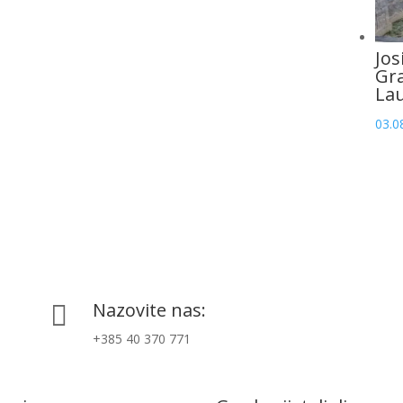
Jos
Gr
La
03.0
Nazovite nas:

+385 40 370 771