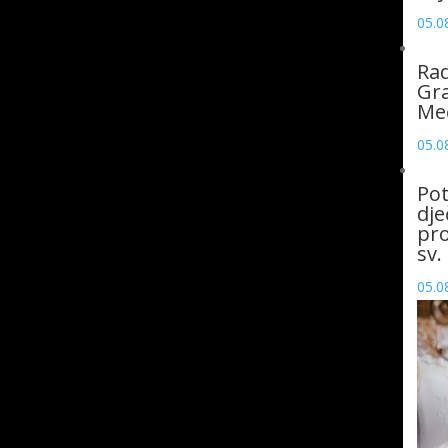
05.0
Rad
Gra
Me
05.0
Pot
dje
pro
sv.
05.0