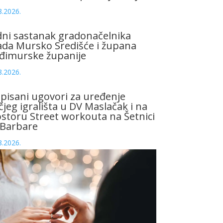
8.2026.
ni sastanak gradonačelnika
da Mursko Središće i župana
đimurske županije
8.2026.
pisani ugovori za uređenje
čjeg igrališta u DV Maslačak i na
storu Street workouta na Šetnici
 Barbare
8.2026.