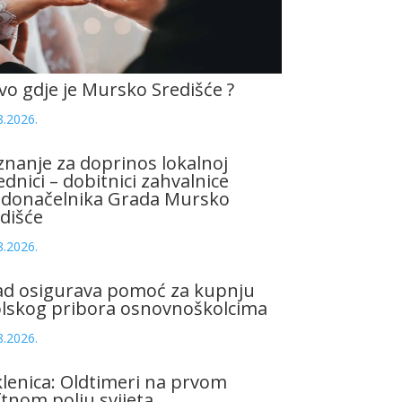
vo gdje je Mursko Središće ?
8.2026.
znanje za doprinos lokalnoj
ednici – dobitnici zahvalnice
adonačelnika Grada Mursko
dišće
8.2026.
ad osigurava pomoć za kupnju
olskog pribora osnovnoškolcima
8.2026.
lenica: Oldtimeri na prvom
tnom polju svijeta