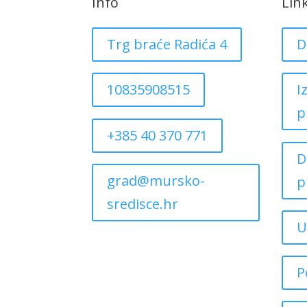
Info
Lin
Trg braće Radića 4
D
10835908515
I
p
+385 40 370 771
D
grad@mursko-
p
sredisce.hr
U
P