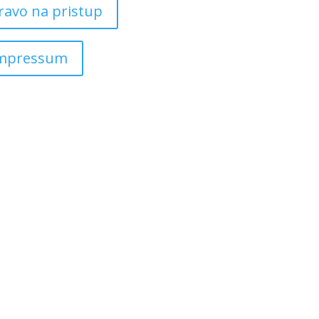
ravo na pristup
mpressum
Copyright ©
2026
Grad Mursko Središće | Razvijeno sa ❤️ od
InTeh