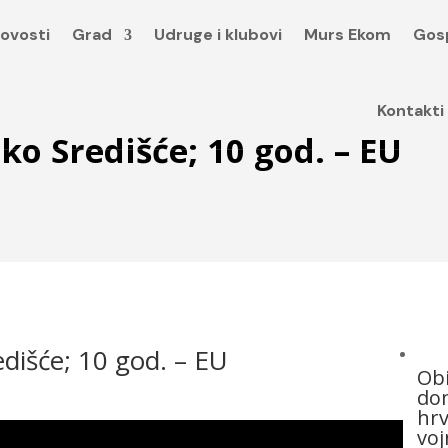
ovosti
Grad
Udruge i klubovi
Murs Ekom
Gos
Kontakti
ko Središće; 10 god. – EU
dišće; 10 god. – EU
Obi
dom
hrv
voj