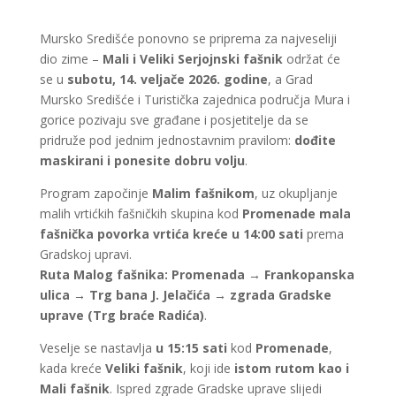
Mursko Središće ponovno se priprema za najveseliji
dio zime –
Mali i Veliki Serjojnski fašnik
održat će
se u
subotu, 14. veljače 2026. godine
, a Grad
Mursko Središće i Turistička zajednica područja Mura i
gorice pozivaju sve građane i posjetitelje da se
pridruže pod jednim jednostavnim pravilom:
dođite
maskirani i ponesite dobru volju
.
Program započinje
Malim fašnikom
, uz okupljanje
malih vrtićkih fašničkih skupina kod
Promenade mala
fašnička povorka vrtića kreće u 14:00 sati
prema
Gradskoj upravi.
Ruta Malog fašnika:
Promenada → Frankopanska
ulica → Trg bana J. Jelačića → zgrada Gradske
uprave (Trg braće Radića)
.
Veselje se nastavlja
u 15:15 sati
kod
Promenade
,
kada kreće
Veliki fašnik
, koji ide
istom rutom kao i
Mali fašnik
. Ispred zgrade Gradske uprave slijedi