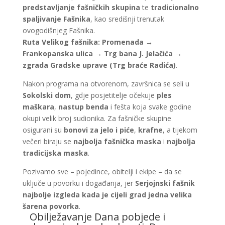
predstavljanje fašničkih skupina
te
tradicionalno
spaljivanje Fašnika
, kao središnji trenutak
ovogodišnjeg Fašnika.
Ruta Velikog fašnika:
Promenada →
Frankopanska ulica → Trg bana J. Jelačića →
zgrada Gradske uprave (Trg braće Radića)
.
Nakon programa na otvorenom, završnica se seli u
Sokolski dom
, gdje posjetitelje očekuje
ples
maškara
,
nastup benda
i fešta koja svake godine
okupi velik broj sudionika. Za fašničke skupine
osigurani su
bonovi za jelo i piće
,
krafne
, a tijekom
večeri biraju se
najbolja fašnička maska
i
najbolja
tradicijska maska
.
Pozivamo sve – pojedince, obitelji i ekipe – da se
uključe u povorku i događanja, jer
Serjojnski fašnik
najbolje izgleda kada je cijeli grad jedna velika
šarena povorka
.
Obilježavanje Dana pobjede i