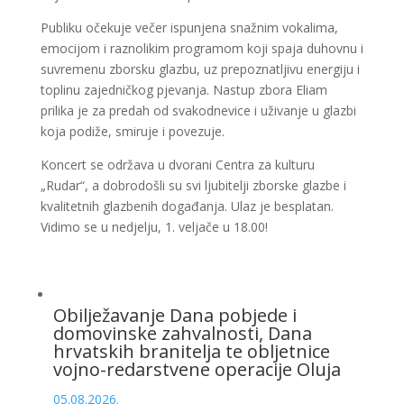
Publiku očekuje večer ispunjena snažnim vokalima,
emocijom i raznolikim programom koji spaja duhovnu i
suvremenu zborsku glazbu, uz prepoznatljivu energiju i
toplinu zajedničkog pjevanja. Nastup zbora Eliam
prilika je za predah od svakodnevice i uživanje u glazbi
koja podiže, smiruje i povezuje.
Koncert se održava u dvorani Centra za kulturu
„Rudar“, a dobrodošli su svi ljubitelji zborske glazbe i
kvalitetnih glazbenih događanja. Ulaz je besplatan.
Vidimo se u nedjelju, 1. veljače u 18.00!
Obilježavanje Dana pobjede i
domovinske zahvalnosti, Dana
hrvatskih branitelja te obljetnice
vojno-redarstvene operacije Oluja
05.08.2026.