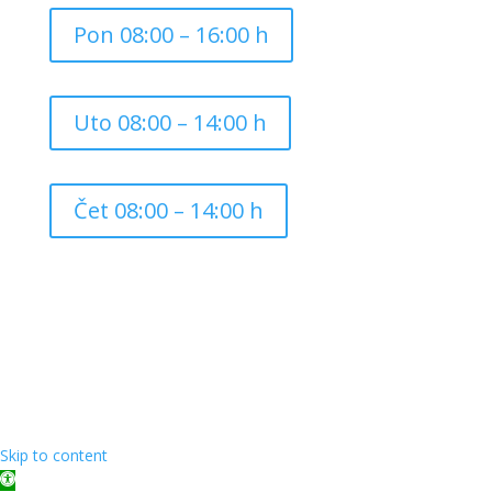
Pon 08:00 – 16:00 h
Uto 08:00 – 14:00 h
Čet 08:00 – 14:00 h
Copyright ©
2026
Grad Mursko Središće | Razvijeno sa
❤️ od
InTeh
Skip to content
Open toolbar