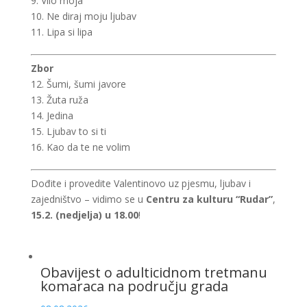
9. Vilo moja
10. Ne diraj moju ljubav
11. Lipa si lipa
Zbor
12. Šumi, šumi javore
13. Žuta ruža
14. Jedina
15. Ljubav to si ti
16. Kao da te ne volim
Dođite i provedite Valentinovo uz pjesmu, ljubav i
zajedništvo – vidimo se u
Centru za kulturu “Rudar”
,
15.2. (nedjelja) u 18.00
!
Obavijest o adulticidnom tretmanu
komaraca na području grada