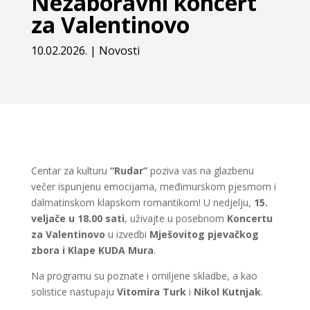
Nezaboravni koncert
za Valentinovo
10.02.2026.
|
Novosti
Centar za kulturu
“Rudar”
poziva vas na glazbenu
večer ispunjenu emocijama, međimurskom pjesmom i
dalmatinskom klapskom romantikom! U nedjelju,
15.
veljače u 18.00 sati
, uživajte u posebnom
Koncertu
za Valentinovo
u izvedbi
Mješovitog pjevačkog
zbora i Klape KUDA Mura
.
Na programu su poznate i omiljene skladbe, a kao
solistice nastupaju
Vitomira Turk
i
Nikol Kutnjak
.