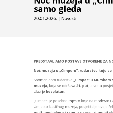
Noć muzeja u „Cimp
samo gleda
20.01.2026.
|
Novosti
PREDSTAVLJAMO POSTAVE OTVORENE ZA NOĆ
Noć muzeja u „Cimperu“: rudarstvo koje se 
Spomen dom rudarstva
„Cimper“ u Murskom 
muzeja
, koja se održava
21. put
, a vrata posje
Ulaz je
besplatan
.
„Cimper“ je posebno mjesto koje na moderan i za
Umjesto klasičnog muzeja, posjetitelje ovdje čeka
multimedijalne ekrane
, a uz pomoć
mobitela