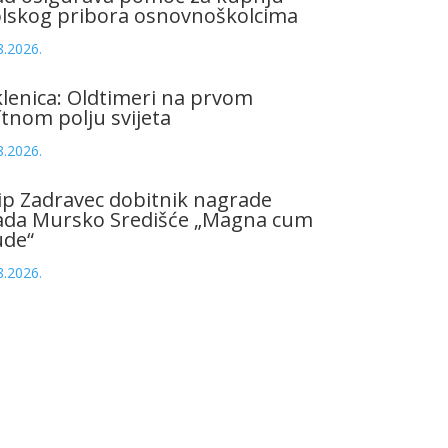
olskog pribora osnovnoškolcima
8.2026.
lenica: Oldtimeri na prvom
tnom polju svijeta
8.2026.
ip Zadravec dobitnik nagrade
ada Mursko Središće „Magna cum
ude“
8.2026.