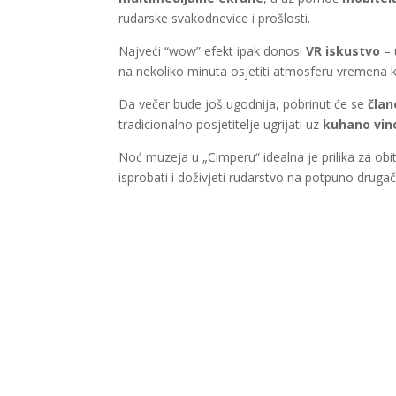
rudarske svakodnevice i prošlosti.
Najveći “wow” efekt ipak donosi
VR iskustvo
– 
na nekoliko minuta osjetiti atmosferu vremena ka
Da večer bude još ugodnija, pobrinut će se
član
tradicionalno posjetitelje ugrijati uz
kuhano vino
Noć muzeja u „Cimperu“ idealna je prilika za obite
isprobati i doživjeti rudarstvo na potpuno drugači