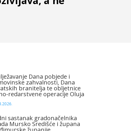
življava, a ne
lježavanje Dana pobjede i
ovinske zahvalnosti, Dana
atskih branitelja te obljetnice
no-redarstvene operacije Oluja
8.2026.
ni sastanak gradonačelnika
da Mursko Središće i župana
đimurske županije