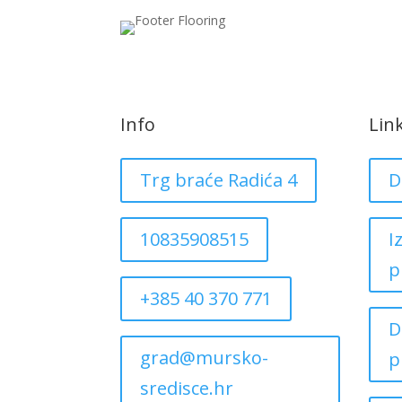
Info
Lin
Trg braće Radića 4
D
10835908515
I
p
+385 40 370 771
D
grad@mursko-
p
sredisce.hr