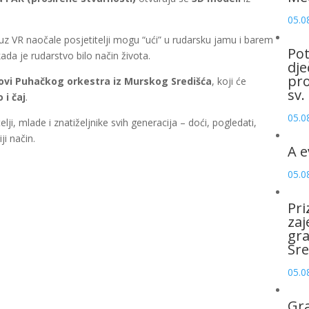
05.0
uz VR naočale posjetitelji mogu “ući” u rudarsku jamu i barem
Pot
da je rudarstvo bilo način života.
dje
pro
ovi Puhačkog orkestra iz Murskog Središća
, koji će
sv.
 i čaj
.
05.0
lji, mlade i znatiželjnike svih generacija – doći, pogledati,
ji način.
A e
05.0
Pri
zaj
gr
Sre
05.0
Gr