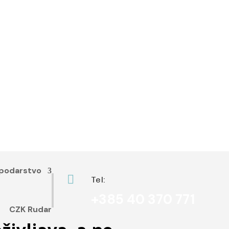
podarstvo

Tel:
+385 40 370 771
CZK Rudar