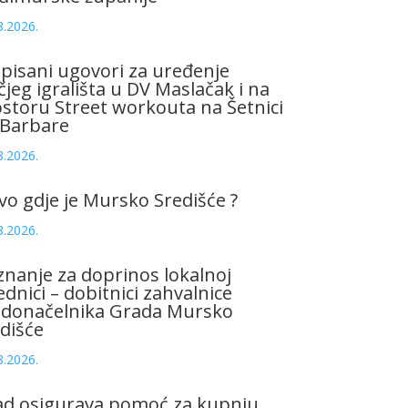
8.2026.
pisani ugovori za uređenje
čjeg igrališta u DV Maslačak i na
storu Street workouta na Šetnici
 Barbare
8.2026.
vo gdje je Mursko Središće ?
8.2026.
znanje za doprinos lokalnoj
ednici – dobitnici zahvalnice
adonačelnika Grada Mursko
dišće
8.2026.
ad osigurava pomoć za kupnju