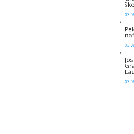
šk
03.0
Pek
naf
03.0
Jos
Gr
La
03.0