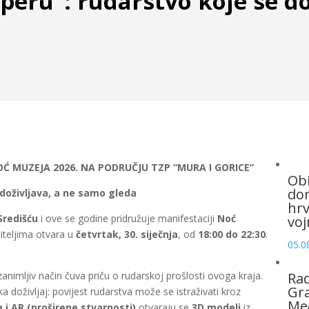
eru“: rudarstvo koje se do
 MUZEJA 2026. NA PODRUČJU TZP “MURA I GORICE”
Obi
dom
doživljava, a ne samo gleda
hrv
Središću
i ove se godine pridružuje manifestaciji
Noć
voj
titeljima otvara u
četvrtak, 30. siječnja
, od
18:00 do 22:30
.
05.0
nimljiv način čuva priču o rudarskoj prošlosti ovoga kraja.
Rad
Gra
 doživljaj: povijest rudarstva može se istraživati kroz
Me
 i AR (proširene stvarnosti)
otvaraju se
3D modeli
iz