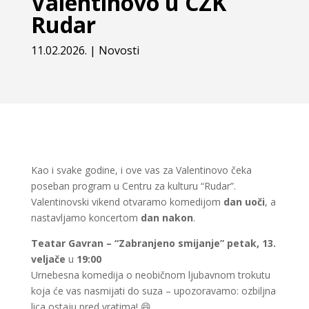
Valentinovo u CZK
Rudar
11.02.2026.
|
Novosti
Kao i svake godine, i ove vas za Valentinovo čeka
poseban program u Centru za kulturu “Rudar”.
Valentinovski vikend otvaramo komedijom
dan uoči
, a
nastavljamo koncertom
dan nakon
.
Teatar Gavran – “Zabranjeno smijanje”
petak, 13.
veljače
u
19:00
Urnebesna komedija o neobičnom ljubavnom trokutu
koja će vas nasmijati do suza – upozoravamo: ozbiljna
lica ostaju pred vratima! 😄