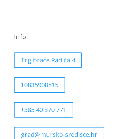
Info
Trg braće Radića 4
10835908515
+385 40 370 771
grad@mursko-sredisce.hr