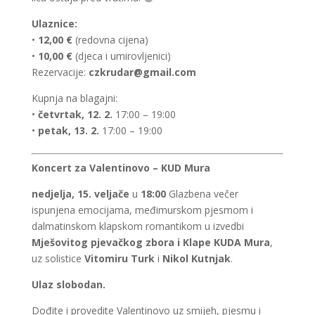
Ulaznice:
•
12,00 €
(redovna cijena)
•
10,00 €
(djeca i umirovljenici)
Rezervacije:
czkrudar@gmail.com
Kupnja na blagajni:
•
četvrtak, 12. 2.
17:00 – 19:00
•
petak, 13. 2.
17:00 – 19:00
Koncert za Valentinovo – KUD Mura
nedjelja, 15. veljače
u
18:00
Glazbena večer
ispunjena emocijama, međimurskom pjesmom i
dalmatinskom klapskom romantikom u izvedbi
Mješovitog pjevačkog zbora i Klape KUDA Mura
,
uz solistice
Vitomiru Turk
i
Nikol Kutnjak
.
Ulaz slobodan.
Dođite i provedite Valentinovo uz smijeh, pjesmu i