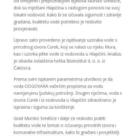
od omiljenih i prepoznatljivih dijelova Mursko Središće,
dok su mještani Hlapičina s razlogom ponosni na svoj
lokalni vodovod. Kako bi se očuvala sigurnost i zdravlje
građana, kvalitetu vode potrebno je redovito
provjeravati.
Upravo zato provedeno je ispitivanje uzoraka vode s
prirodnog izvora Curek, koji se nalazi uz rijeku Mura,
kao i uzorka pitke vode iz vodovoda u Hlapičini. Analizu
je obavila ovlaštena tvrtka Bioinstitut d. o. o. iz
Čakovca.
Prema svim ispitanim parametrima utvrđeno je da
voda ODGOVARA važećim propisima za vodu
namijenjenu ljudskoj potrošnji. Drugim riječima, voda s
izvora Curek i iz vodovoda u Hlapičini zdravstveno je
ispravna i sigurna za korištenje.
Grad Mursko Središće i dalje će redovito pratiti
kvalitetu vode te brinuti o očuvanju prirodnih izvora i
komunalne infrastrukture, kako bi građani i posjetitelji