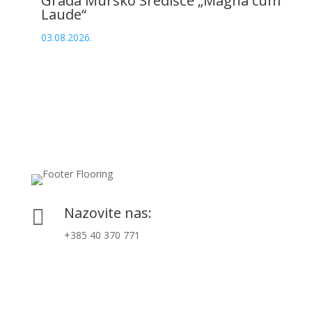
Grada Mursko Središće „Magna cum
Laude“
03.08.2026.
Nazovite nas:

+385 40 370 771