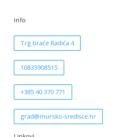
Info
Trg braće Radića 4
10835908515
+385 40 370 771
grad@mursko-sredisce.hr
Linkovi