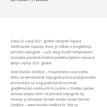
Dana 22. rujna 2021. godine zamjenik župana
Međimurske županije donio je Odluku o proglašenju
prirodne nepogode – suše zbog visokih temperature i
izostanka potrebnih količina padalina tijekom mjeseca
lipnja i srpnja 2021. godine.
Grad Mursko Središće – Povjerenstvo za procjenu
šteta od elementarnih nepogoda poziva poljoprivredne
proizvođače sa svog područja da na email:
grad@mursko-sredisce.hr ili osobno u Gradsku upravu
dostave prijavu štete od prirodne nepogode čiji
obrazac je dostupan na web stranici Grada Mursko
Središće – www.mursko-sredisce.hr Rok za