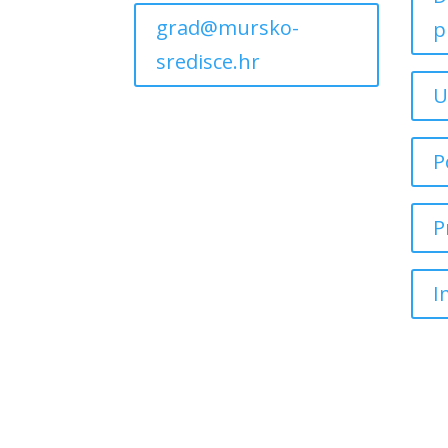
grad@mursko-
p
sredisce.hr
U
P
P
I