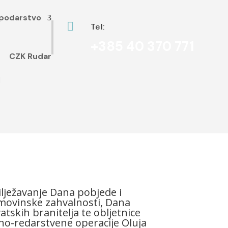
podarstvo

Tel:
+385 40 370 771
CZK Rudar
a
lježavanje Dana pobjede i
ovinske zahvalnosti, Dana
atskih branitelja te obljetnice
no-redarstvene operacije Oluja