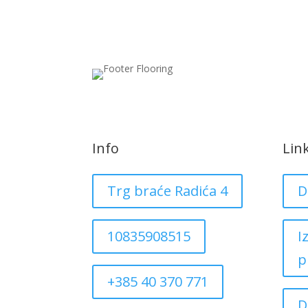
Info
Lin
Trg braće Radića 4
D
10835908515
I
p
+385 40 370 771
D