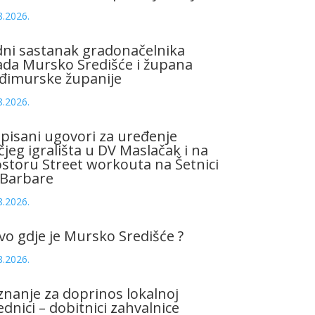
8.2026.
ni sastanak gradonačelnika
da Mursko Središće i župana
đimurske županije
8.2026.
pisani ugovori za uređenje
čjeg igrališta u DV Maslačak i na
storu Street workouta na Šetnici
 Barbare
8.2026.
vo gdje je Mursko Središće ?
8.2026.
znanje za doprinos lokalnoj
ednici – dobitnici zahvalnice