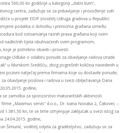
onira 500,00 kn godišnje u kategoriji „zlatni kum“,
ativnog centra, zadužuje se za pribavljanje i provoðenje svih
dišće u projekt EDIP (nositelj Udruga gradova u Republici
azmjene podatka o dohotku i primicima graðana izmeðu
rocedura kod ostvarivanja raznih prava graðana koji ovim
 kod nadležnih tijela obuhvaćenih ovim programom,
 koje je potrebno obaviti i provesti:
n snage Odluke o odabiru ponude za obavljanje radova izrade
ačak“ u Murskom Središću, zbog pogrešnih količina navedenih u
jeni pozivni natječaj prema firmama koje su dostavile ponude,
 za obavljanje poslova i radova u svezi obilježavanja Dana
20.05.2015. godine,
ja se zamolba za sponzorstvo maturantskih aktivnosti
 firme „Maximus servis“ d.o.o., Dr. Ivana Novaka 2, Čakovec –
d 1.381,50 kn, te se time izmjenjuje zaključak u svezi istog sa
na 24.04.2015. godine,
un Šimunić, voditelj odjela za graditeljstvo, zadužuju se za