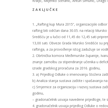
Kraljić, Miljenko Štefanić, Antun Šimunić, Drago
Z A K LJ U Č K E
„Rafting kup Mura 2015“, organizacijski odbo
rafting biti održan dana 30.05. na relaciji Mur
Središću je u lučici od 11,45 do 12,45 sati prip
13,00 sati. Obveze Grada Mursko Središće su prip
raftinga, a za provoðenje istog zadužuje se vodit
Obrtnička komora Meðimurske županije, Ivana
znanje zamolbu za stipendiranje učenika u defici
izrade gradskog proračuna za 2016. godinu,
a) Prijedlog Odluke o imenovanju Stožera zaš
b) Analiza stanja sustava zaštite i spašavanja 
c) Smjernice za organizaciju i razvoj sustava za
godinu,
– gradonačelnik usvaja navedene prijedloge, te s
gradonačelnik usvaja prijedlog Odluke o redovno