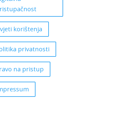
ristupačnost
vjeti korištenja
olitika privatnosti
ravo na pristup
mpressum
Copyright ©
2026
Grad Mursko Središće | Razvijeno sa ❤️ od
InTeh