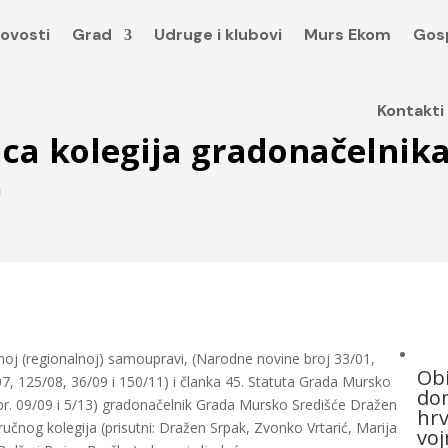
ovosti
Grad
Udruge i klubovi
Murs Ekom
Gos
Kontakti
nica kolegija gradonačelnik
a
noj (regionalnoj) samoupravi, (Narodne novine broj 33/01,
Obi
, 125/08, 36/09 i 150/11) i članka 45. Statuta Grada Mursko
dom
br. 09/09 i 5/13) gradonačelnik Grada Mursko Središće Dražen
hrv
ručnog kolegija (prisutni: Dražen Srpak, Zvonko Vrtarić, Marija
voj