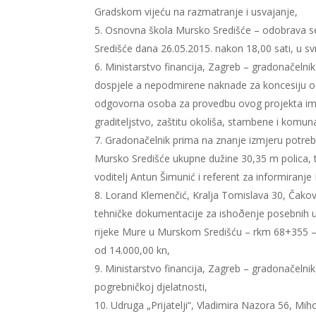
Gradskom vijeću na razmatranje i usvajanje,
Osnovna škola Mursko Središće – odobrava s
Središće dana 26.05.2015. nakon 18,00 sati, u sv
Ministarstvo financija, Zagreb – gradonačeln
dospjele a nepodmirene naknade za koncesiju o
odgovorna osoba za provedbu ovog projekta ime
graditeljstvo, zaštitu okoliša, stambene i komun
Gradonačelnik prima na znanje izmjeru potre
Mursko Središće ukupne dužine 30,35 m polica, t
voditelj Antun Šimunić i referent za informiranj
Lorand Klemenčić, Kralja Tomislava 30, Čakove
tehničke dokumentacije za ishoðenje posebnih u
rijeke Mure u Murskom Središću – rkm 68+355 
od 14.000,00 kn,
Ministarstvo financija, Zagreb – gradonačeln
pogrebničkoj djelatnosti,
Udruga „Prijatelji“, Vladimira Nazora 56, M