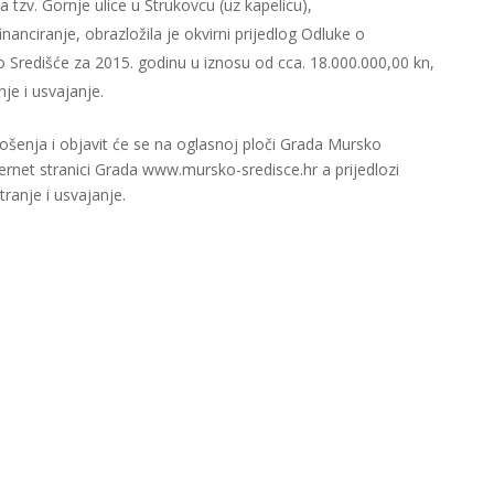
a tzv. Gornje ulice u Štrukovcu (uz kapelicu),
inanciranje, obrazložila je okvirni prijedlog Odluke o
redišće za 2015. godinu u iznosu od cca. 18.000.000,00 kn,
je i usvajanje.
šenja i objavit će se na oglasnoj ploči Grada Mursko
ternet stranici Grada www.mursko-sredisce.hr a prijedlozi
ranje i usvajanje.