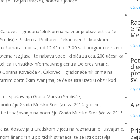
 Belše i Bojan Bračko), donosi sljedeće
05.0
Rad
Gra
r Čakovec – gradonačelnik prima na znanje obavijest da će
Me
sko Središće-Peklenica-Podturen-Dekanovec. U Murskom
05.0
rema čamaca i obuka, od 12,45 do 13,00 sati program te start u
rema razglasa i te nabava vode i klipića za cca. 200 učesnika
Pot
eljica Turističko-informativnog centra Dolores Vrtarić,
dje
pro
 Gorana Kovačića 4, Čakovec – gradonačelnik prima na
sv.
tarnim obrtničkim zvanjima, te će se ista uzeti u obzir kod
05.0
tite i spašavanja Grada Mursko Središće,
A e
na području Grada Mursko Središće za 2014. godinu,
štite i spašavanja na području Grada Mursko Središće za 2015.
05.0
e isti dostavljaju Gradskom vijeću na razmatranje i usvajanje,
Pri
zaj
m financiranju političkih stranaka, te se isti dostavlja