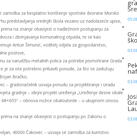
gr
Sre
e zamolba za besplatno korištenje sportske dvorane Mursko
05.0
rhu predstavljanja srednjih škola vezano uz nadolazeće upise,
ik prima na znanje obavijest o nadležnom postupanju za
Gr
dvoza i zbrinjavanja komunalnog otpada, te se kao
šk
nuje Antun Šimunić, voditelj odjela za gospodarstvo,
03.0
alne poslove,
bnu za narudžbu metalnih polica za potrebe pismohrane Grada
Pek
e je za iste potrebno pribaviti ponude, za što se zadužuju
naf
e Bojan Bračko,
03.0
c – gradonačelnik usvaja ponudu za projektiranje i izradu
vjeta gradnje – idejni projekt ureðenja „Ureðenje desne obale
Jos
– 68+655“ – obnova nožice obaloutvrde – u ukupnom iznosu
Gr
La
ik prima na znanje obavijest o postupanju po Zakonu o
03.0
ihovljan, 40000 Čakovec – usvaja se zamolba za kumstvo