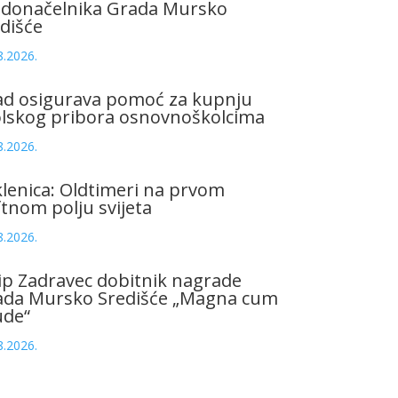
adonačelnika Grada Mursko
dišće
8.2026.
ad osigurava pomoć za kupnju
olskog pribora osnovnoškolcima
8.2026.
lenica: Oldtimeri na prvom
tnom polju svijeta
8.2026.
ip Zadravec dobitnik nagrade
ada Mursko Središće „Magna cum
ude“
8.2026.