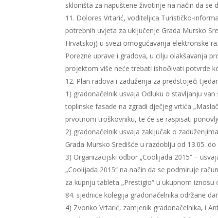
skloništa za napuštene životinje na način da se d
Dolores Vrtarić, voditeljica Turističko-inform
potrebnih uvjeta za uključenje Grada Mursko Sre
Hrvatskoj) u svezi omogućavanja elektronske r
Porezne uprave i gradova, u cilju olakšavanja p
projektom više neće trebati ishoðivati potvrde
Plan radova i zaduženja za predstojeći tjedan,
1) gradonačelnik usvaja Odluku o stavljanju va
toplinske fasade na zgradi dječjeg vrtića „Masl
prvotnom troškovniku, te će se raspisati ponovl
2) gradonačelnik usvaja zaključak o zaduženjima
Grada Mursko Središće u razdoblju od 13.05. do 
3) Organizacijski odbor „Coolijada 2015“ – usva
„Coolijada 2015“ na način da se podmiruje račun
za kupnju tableta „Prestigio“ u ukupnom iznosu o
84. sjednice kolegija gradonačelnika održane da
4) Zvonko Vrtarić, zamjenik gradonačelnika, i Ant