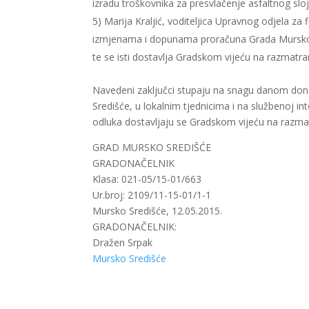
izradu troškovnika za presvlačenje asfaltnog sloj
5) Marija Kraljić, voditeljica Upravnog odjela za f
izmjenama i dopunama proračuna Grada Mursko S
te se isti dostavlja Gradskom vijeću na razmatran
Navedeni zaključci stupaju na snagu danom dono
Središće, u lokalnim tjednicima i na službenoj in
odluka dostavljaju se Gradskom vijeću na razmat
GRAD MURSKO SREDIŠĆE
GRADONAČELNIK
Klasa: 021-05/15-01/663
Ur.broj: 2109/11-15-01/1-1
Mursko Središće, 12.05.2015.
GRADONAČELNIK:
Dražen Srpak
Mursko Središće