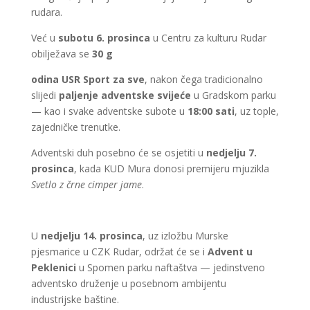
rudara.
Već u
subotu 6. prosinca
u Centru za kulturu Rudar
obilježava se
30 g
odina USR Sport za sve
, nakon čega tradicionalno
slijedi
paljenje adventske svijeće
u Gradskom parku
— kao i svake adventske subote u
18:00 sati
, uz tople,
zajedničke trenutke.
Adventski duh posebno će se osjetiti u
nedjelju 7.
prosinca
, kada KUD Mura donosi premijeru mjuzikla
Svetlo z črne cimper jame
.
U
nedjelju 14. prosinca
, uz izložbu Murske
pjesmarice u CZK Rudar, održat će se i
Advent u
Peklenici
u Spomen parku naftaštva — jedinstveno
adventsko druženje u posebnom ambijentu
industrijske baštine.