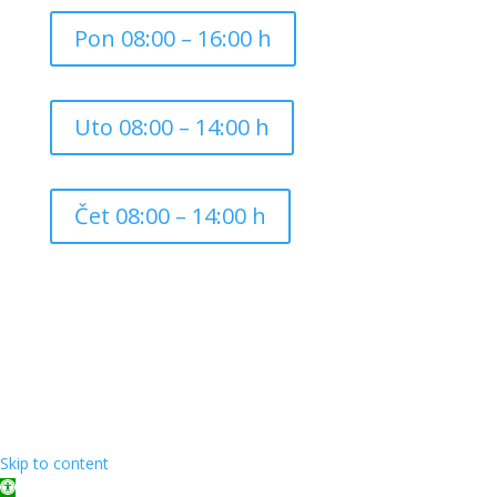
Pon 08:00 – 16:00 h
Uto 08:00 – 14:00 h
Čet 08:00 – 14:00 h
Copyright ©
2026
Grad Mursko Središće | Razvijeno sa
❤️ od
InTeh
Skip to content
Open toolbar