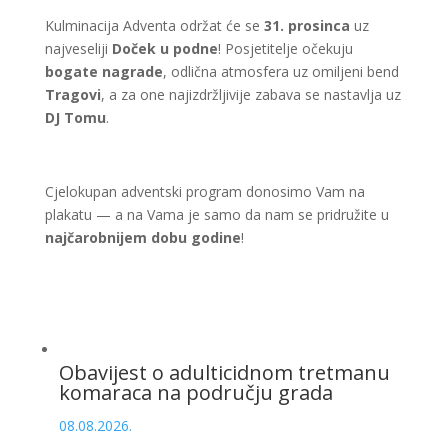
Kulminacija Adventa održat će se
31. prosinca
uz
najveseliji
Doček u podne
! Posjetitelje očekuju
bogate nagrade
, odlična atmosfera uz omiljeni bend
Tragovi
, a za one najizdržljivije zabava se nastavlja uz
DJ Tomu
.
Cjelokupan adventski program donosimo Vam na
plakatu — a na Vama je samo da nam se pridružite u
najčarobnijem dobu godine
!
Obavijest o adulticidnom tretmanu
komaraca na području grada
08.08.2026.