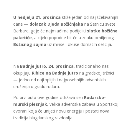
U nedjelju 21. prosinca
stiže jedan od najiščekivanijih
dana —
dolazak Djeda Božićnjaka
na Šetnicu svete
Barbare, gdje će najmlađima podijeliti
slatke božićne
paketiće
, a cijelo popodne bit će u znaku omiljenog
Božićnog sajma
uz mirise i okuse domaćih delicija.
Na
Badnje jutro, 24. prosinca
, tradicionalno nas
okupljaju
Ribice na Badnje jutro
na gradskoj tržnici
— jedno od najtoplijih i najposebnijih adventskih
druženja u gradu rudara.
Po prvi puta ove godine održava se i
Rudarsko-
murski plesnjak
, velika adventska zabava u Sportskoj
dvorani koja će unijeti novu energiju i postati nova
tradicija blagdanskog razdoblja.