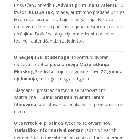
uz svečanu priredbu
„Advent pri mlinaru Valentu“
u
izvedbi
KUU Zvirek
, mlade, ali iznimno predane udruge
koja čuva i prenosi tradiciju našega kraja. Njihova
emotivna folklorna priča, ispunjena pjesmom, plesom i
običajima Došašća, daje cijelom Adventu posebnu
toplinu i autentičan duh zajedništva.
U nedjelju 30. studenoga
u Sportskoj dvorani
održava se velika
plesna revija Mažoretkinja
Murskog Središća
, koje ove godine slave
27 godina
djelovanja
, uz bogat program i goste.
Blagdanski prosinac nastavlja se raznovrsnim
sadržajima —
sinkroniziranim animiranim
filmovima
, predstavama i edukativnim programima za
djecu.
U
četvrtak 4. prosinca
svečano se otvara
novi
Turističko-informativni centar
, jedan od važnih
ovogodišnjih projekata za daljnji razvoj turizma grada