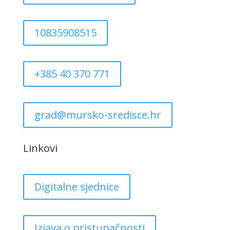
10835908515
+385 40 370 771
grad@mursko-sredisce.hr
Linkovi
Digitalne sjednice
Izjava o pristupačnosti