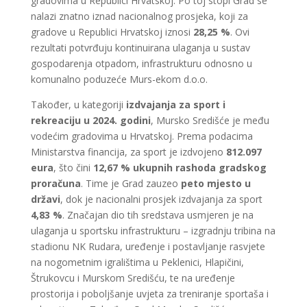
gradovima u Republici Hrvatskoj. Po toj stopi Grad se
nalazi znatno iznad nacionalnog prosjeka, koji za
gradove u Republici Hrvatskoj iznosi
28,25 %
. Ovi
rezultati potvrđuju kontinuirana ulaganja u sustav
gospodarenja otpadom, infrastrukturu odnosno u
komunalno poduzeće Murs-ekom d.o.o.
Također, u kategoriji
izdvajanja za sport i
rekreaciju u 2024. godini
, Mursko Središće je među
vodećim gradovima u Hrvatskoj. Prema podacima
Ministarstva financija, za sport je izdvojeno
812.097
eura
, što čini
12,67 % ukupnih rashoda gradskog
proračuna
. Time je Grad zauzeo
peto mjesto u
državi
, dok je nacionalni prosjek izdvajanja za sport
4,83 %
. Značajan dio tih sredstava usmjeren je na
ulaganja u sportsku infrastrukturu – izgradnju tribina na
stadionu NK Rudara, uređenje i postavljanje rasvjete
na nogometnim igralištima u Peklenici, Hlapičini,
Štrukovcu i Murskom Središću, te na uređenje
prostorija i poboljšanje uvjeta za treniranje sportaša i