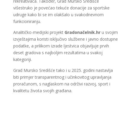
rekreativaca. Također, Grad Mursko Središće
višestruko je povećao tekuće donacije za sportske
udruge kako bi se im olakšalo u svakodnevnom
funkcioniranju.
Analitičko-medijski projekt
Gradonačelnik.hr
u svojim
izvještajima koristi isključivo službene i javno dostupne
podatke, a prilikom izrade ljestvica objavljuje prvih
deset gradova s najboljim rezultatima u svakoj
kategoriji.
Grad Mursko Središće tako i u 2025. godini nastavlja
biti primjer transparentnog i učinkovitog upravljanja
proračunom, s naglaskom na održivi razvoj, sport i
kvalitetu života svojih građana.