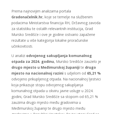
Prema najnovijim analizama portala
Gradonačelnik.hr
, koje se temelje na službenim
podacima Ministarstva financija RH, Državnog zavoda
za statistiku te ostalih relevantnih institucija, Grad
Mursko Središće i ove je godine ostvario zapažene
rezultate u više kategorija lokalne proračunske
učinkovitosti.
U analizi
odvojenog sakupljanja komunalnog
otpada za 2024. godinu
, Mursko Središće zauzelo je
drugo mjesto u Međimurskoj županiji
te
drugo
mjesto na nacionalnoj razini
s udjelom od
65,21 %
odvojeno prikupljenog otpada. Na nacionalnoj ljestvici
koja prikazuje stopu odvojenog sakupljanja
komunalnog otpada u okviru javne usluge u 2024.
godini, Grad Mursko Središće sa stopom od 65,21 %
zauzima drugo mjesto među gradovima u
Međimurskoj županiji te drugo mjesto među