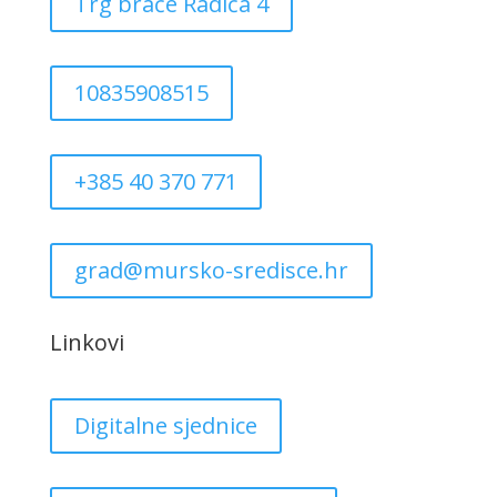
Trg braće Radića 4
10835908515
+385 40 370 771
grad@mursko-sredisce.hr
Linkovi
Digitalne sjednice