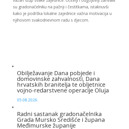
važan stup svake zajednice. Učitelji i odgojitelji zahvalili
su gradonačelniku na pažnji i čestitkama, istaknuvši
kako je podrška lokalne zajednice važna motivacija u
njihovom svakodnevnom radu s djecom.
Obilježavanje Dana pobjede i
domovinske zahvalnosti, Dana
hrvatskih branitelja te obljetnice
vojno-redarstvene operacije Oluja
05.08.2026.
Radni sastanak gradonačelnika
Grada Mursko Središće i župana
Međimurske županije