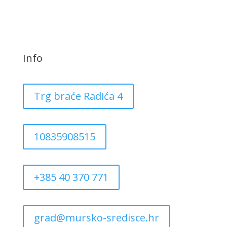
Info
Trg braće Radića 4
10835908515
+385 40 370 771
grad@mursko-sredisce.hr