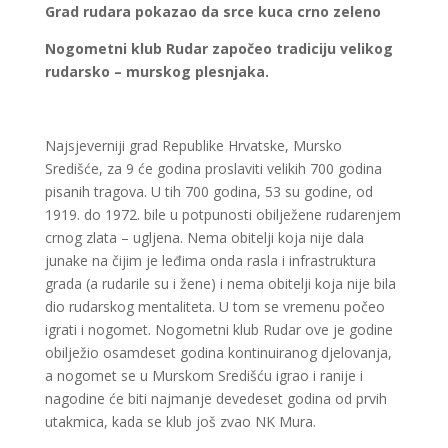
Grad rudara pokazao da srce kuca crno zeleno
Nogometni klub Rudar započeo tradiciju velikog
rudarsko – murskog plesnjaka.
Najsjeverniji grad Republike Hrvatske, Mursko
Središće, za 9 će godina proslaviti velikih 700 godina
pisanih tragova. U tih 700 godina, 53 su godine, od
1919. do 1972. bile u potpunosti obilježene rudarenjem
crnog zlata – ugljena. Nema obitelji koja nije dala
junake na čijim je leđima onda rasla i infrastruktura
grada (a rudarile su i žene) i nema obitelji koja nije bila
dio rudarskog mentaliteta. U tom se vremenu počeo
igrati i nogomet. Nogometni klub Rudar ove je godine
obilježio osamdeset godina kontinuiranog djelovanja,
a nogomet se u Murskom Središću igrao i ranije i
nagodine će biti najmanje devedeset godina od prvih
utakmica, kada se klub još zvao NK Mura.