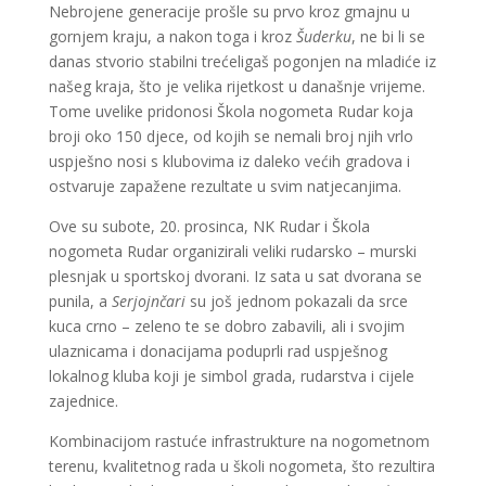
Nebrojene generacije prošle su prvo kroz gmajnu u
gornjem kraju, a nakon toga i kroz
Šuderku
, ne bi li se
danas stvorio stabilni trećeligaš pogonjen na mladiće iz
našeg kraja, što je velika rijetkost u današnje vrijeme.
Tome uvelike pridonosi Škola nogometa Rudar koja
broji oko 150 djece, od kojih se nemali broj njih vrlo
uspješno nosi s klubovima iz daleko većih gradova i
ostvaruje zapažene rezultate u svim natjecanjima.
Ove su subote, 20. prosinca, NK Rudar i Škola
nogometa Rudar organizirali veliki rudarsko – murski
plesnjak u sportskoj dvorani. Iz sata u sat dvorana se
punila, a
Serjojnčari
su još jednom pokazali da srce
kuca crno – zeleno te se dobro zabavili, ali i svojim
ulaznicama i donacijama poduprli rad uspješnog
lokalnog kluba koji je simbol grada, rudarstva i cijele
zajednice.
Kombinacijom rastuće infrastrukture na nogometnom
terenu, kvalitetnog rada u školi nogometa, što rezultira