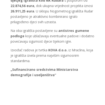
dječjeg igrališta kod NK Rudara
s potporom od
22.874,56 eura
, dok ukupna vrijednost projekta iznosi
26.911,25 eura
. U sklopu Nogometnog igrališta Rudar
postavljeno je atraktivno kombinirano igralo
prilagođeno djeci svih uzrasta.
Na oba igrališta postavljene su
antistres gumene
podloge
koje ublažavaju eventualne padove i dodatno
povećavaju sigurnost djece tijekom igre.
Izvođač radova je tvrtka
KOVA d.o.o.
iz Mraclina, koja
je igrališta izvela prema najvišim sigurnosnim
standardima.
„Sufinancirano sredstvima Ministarstva
demografije i useljeništva“