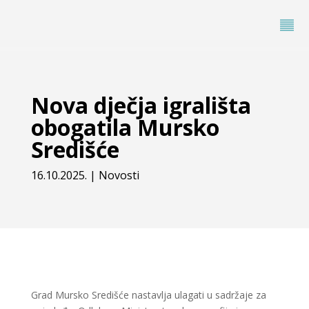
Nova dječja igrališta
obogatila Mursko
Središće
16.10.2025.
|
Novosti
Grad Mursko Središće nastavlja ulagati u sadržaje za