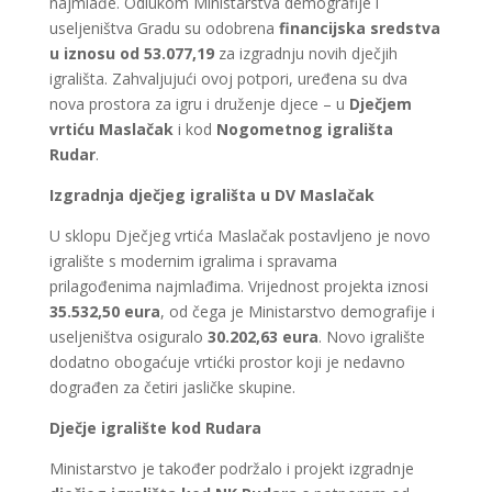
najmlađe. Odlukom Ministarstva demografije i
useljeništva Gradu su odobrena
financijska sredstva
u iznosu od 53.077,19
za izgradnju novih dječjih
igrališta. Zahvaljujući ovoj potpori, uređena su dva
nova prostora za igru i druženje djece – u
Dječjem
vrtiću Maslačak
i kod
Nogometnog igrališta
Rudar
.
Izgradnja dječjeg igrališta u DV Maslačak
U sklopu Dječjeg vrtića Maslačak postavljeno je novo
igralište s modernim igralima i spravama
prilagođenima najmlađima. Vrijednost projekta iznosi
35.532,50 eura
, od čega je Ministarstvo demografije i
useljeništva osiguralo
30.202,63 eura
. Novo igralište
dodatno obogaćuje vrtićki prostor koji je nedavno
dograđen za četiri jasličke skupine.
Dječje igralište kod Rudara
Ministarstvo je također podržalo i projekt izgradnje