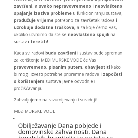
završeni, a svako nepravovremeno i neovlašteno
spajanje izaziva probleme
u funkcioniranju sustava
,
produžuje vrijeme
potrebno za završetak radova
i
uzrokuje dodatne troškove,
a za koje ćemo Vas,
ukoliko utvrdimo da ste se
neovlašteno spojili
na
sustav
i teretiti!
Kada svi radovi
budu završeni
i sustav bude spreman
za korištenje MEĐIMURSKE VODE će Vas
pravovremeno, pisanim putem, obavijestiti
kako
bi mogli izvesti potrebne pripremne radove
i započeti
s korištenjem
sustava javne odvodnje i
pročišćavanja.
Zahvaljujemo na razumijevanju i suradnji!
MEĐIMURSKE VODE
Obilježavanje Dana pobjede i
domovinske zahvalnosti, Dana
hrvatskih branitelja te obljetnice