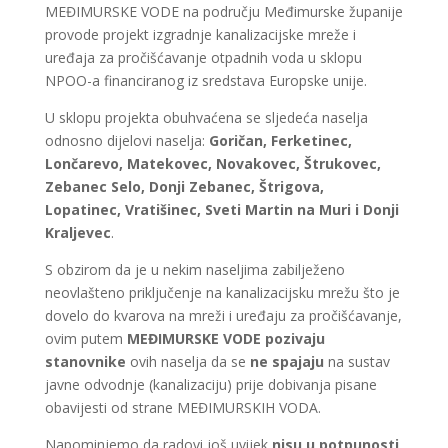
MEĐIMURSKE VODE na području Međimurske županije
provode projekt izgradnje kanalizacijske mreže i
uređaja za pročišćavanje otpadnih voda u sklopu
NPOO-a financiranog iz sredstava Europske unije.
U sklopu projekta obuhvaćena se sljedeća naselja
odnosno dijelovi naselja:
Goričan, Ferketinec,
Lončarevo, Matekovec, Novakovec, Štrukovec,
Zebanec Selo, Donji Zebanec, Štrigova,
Lopatinec, Vratišinec, Sveti Martin na Muri i Donji
Kraljevec
.
S obzirom da je u nekim naseljima zabilježeno
neovlašteno priključenje na kanalizacijsku mrežu što je
dovelo do kvarova na mreži i uređaju za pročišćavanje,
ovim putem
MEĐIMURSKE VODE pozivaju
stanovnike
ovih naselja da se
ne spajaju
na sustav
javne odvodnje (kanalizaciju) prije dobivanja pisane
obavijesti od strane MEĐIMURSKIH VODA.
Napominjemo da radovi još uvijek
nisu u potpunosti