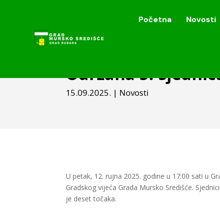
Početna
Novosti
Početna
Novosti
Održana 5. sjednic
15.09.2025.
|
Novosti
U petak, 12. rujna 2025. godine u 17:00 sati u G
Gradskog vijeća Grada Mursko Središće. Sjednici 
je deset točaka.