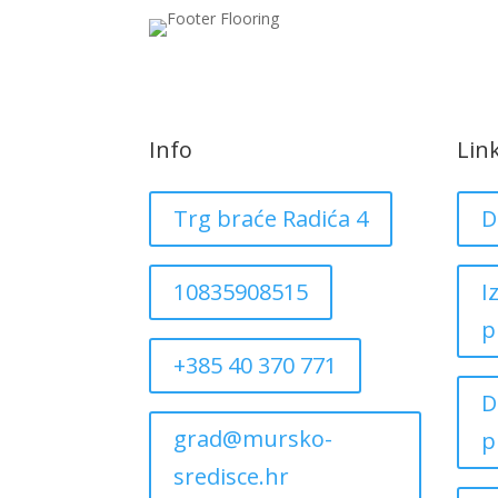
Info
Lin
Trg braće Radića 4
D
10835908515
I
p
+385 40 370 771
D
grad@mursko-
p
sredisce.hr