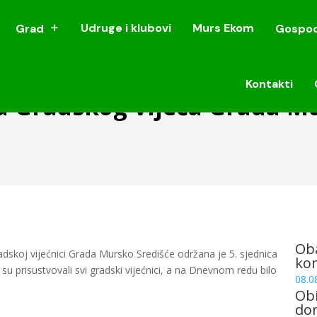
Udruge i klubovi
Murs Ekom
Grad
Gospod
Udruge i klubovi
Murs Ekom
Grad
Gospod
Kontakti
Kontakti
a Gradskog vijeća Grada M
Oba
radskoj vijećnici Grada Mursko Središće održana je 5. sjednica
ko
su prisustvovali svi gradski vijećnici, a na Dnevnom redu bilo
08.0
Obi
dom