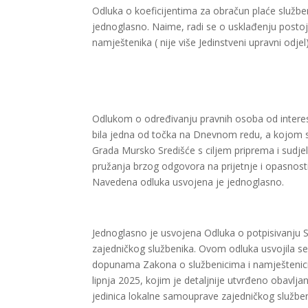
Odluka o koeficijentima za obračun plaće služb
jednoglasno. Naime, radi se o usklađenju postoj
namještenika ( nije više Jedinstveni upravni odjel)
Odlukom o određivanju pravnih osoba od interes 
bila jedna od točka na Dnevnom redu, a kojom se
Grada Mursko Središće s ciljem priprema i sudje
pružanja brzog odgovora na prijetnje i opasnosti 
Navedena odluka usvojena je jednoglasno.
Jednoglasno je usvojena Odluka o potpisivanju
zajedničkog službenika. Ovom odluka usvojila se
dopunama Zakona o službenicima i namještenicim
lipnja 2025, kojim je detaljnije utvrđeno obavlja
jedinica lokalne samouprave zajedničkog služb