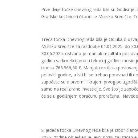
Prve dvije točke dnevnog reda bile su Godišnje i
Gradske knjižnice i čitaonice Mursko Središće. 
Treća točka Dnevnog reda bila je Odluka o usvaj
Mursko Središće za razdoblje 01.01.2025. do 30.
30.06.2025. ostvario je manjak rezultata poslova
godina sa korekcijama u tekućoj godini iznosio 
iznosu 765.566,60 €. Manjak rezultata poslovanja
polovici godine, a isti bi se trebao poravnati ili 
započete su u prvom ili krajem prvog polugodišta 
samo na realizirane investicije. Sve što je započ
će se u godišnjem obračunu proračuna. Navede
Slijedeća točka Dnevnog reda bila je Izbor član
2025. godine objavljen je Javni poziv za istican