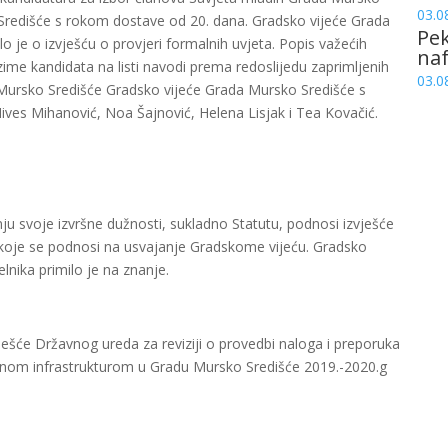
03.0
redišće s rokom dostave od 20. dana. Gradsko vijeće Grada
Pek
o je o izvješću o provjeri formalnih uvjeta. Popis važećih
naf
zime kandidata na listi navodi prema redoslijedu zaprimljenih
03.0
 Mursko Središće Gradsko vijeće Grada Mursko Središće s
ives Mihanović, Noa Šajnović, Helena Lisjak i Tea Kovačić.
u svoje izvršne dužnosti, sukladno Statutu, podnosi izvješće
 koje se podnosi na usvajanje Gradskome vijeću. Gradsko
nika primilo je na znanje.
ješće Državnog ureda za reviziji o provedbi naloga i preporuka
nalnom infrastrukturom u Gradu Mursko Središće 2019.-2020.g