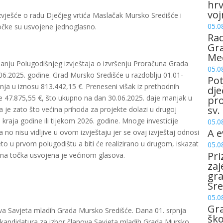
hrv
voj
zvješće o radu Dječjeg vrtića Maslačak Mursko Središće i
05.0
Točke su usvojene jednoglasno.
Rad
Gra
Me
anju Polugodišnjeg izvještaja o izvršenju Proračuna Grada
05.0
06.2025. godine. Grad Mursko Središće u razdoblju 01.01-
Pot
nja u iznosu 813.442,15 €. Preneseni višak iz prethodnih
dje
je 47.875,55 €, što ukupno na dan 30.06.2025. daje manjak u
pro
sv.
 je zato što većina prihoda za projekte dolazi u drugoj
do kraja godine ili tijekom 2026. godine. Mnoge investicije
05.0
A e
no nisu vidljive u ovom izvještaju jer se ovaj izvještaj odnosi
eto u prvom polugodištu a biti će realizirano u drugom, iskazat
05.0
Pri
na točka usvojena je većinom glasova.
zaj
gr
Sre
05.0
Gr
ova Savjeta mladih Grada Mursko Središće. Dana 01. srpnja
šk
je kandidatura za izbor članova Savjeta mladih Grada Mursko