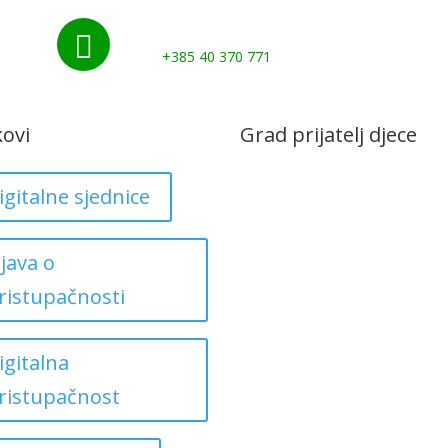
Nazovite nas:

+385 40 370 771
kovi
Grad prijatelj djece
igitalne sjednice
zjava o
ristupačnosti
igitalna
ristupačnost