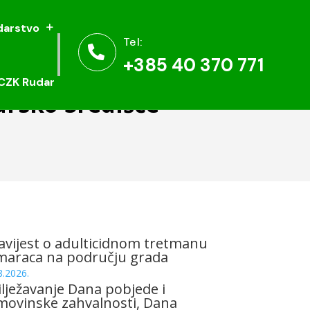
arstvo
arstvo
Tel:
Tel:


+385 40 370 771
+385 40 370 771
CZK Rudar
CZK Rudar
ursko Središće
vijest o adulticidnom tretmanu
maraca na području grada
8.2026.
lježavanje Dana pobjede i
ovinske zahvalnosti, Dana