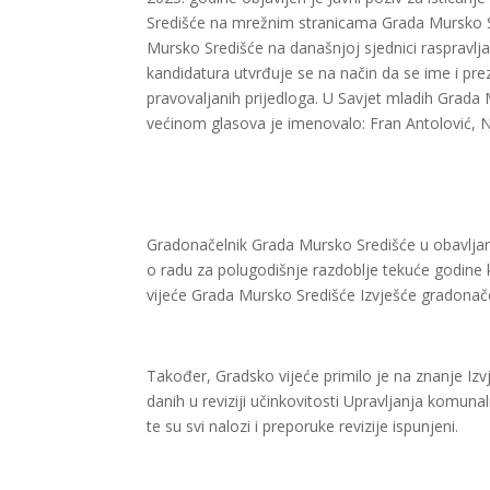
Središće na mrežnim stranicama Grada Mursko S
Mursko Središće na današnjoj sjednici raspravljal
kandidatura utvrđuje se na način da se ime i pre
pravovaljanih prijedloga. U Savjet mladih Grada
većinom glasova je imenovalo: Fran Antolović, N
Gradonačelnik Grada Mursko Središće u obavljanj
o radu za polugodišnje razdoblje tekuće godine
vijeće Grada Mursko Središće Izvješće gradonačel
Također, Gradsko vijeće primilo je na znanje Izv
danih u reviziji učinkovitosti Upravljanja komu
te su svi nalozi i preporuke revizije ispunjeni.