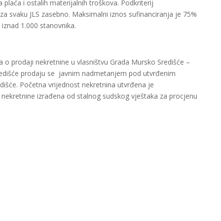
plaća i ostalih materijalnih troškova. Podkriterij
e za svaku JLS zasebno. Maksimalni iznos sufinanciranja je 75%
 iznad 1.000 stanovnika.
 o prodaji nekretnine u vlasništvu Grada Mursko Središće –
Središće prodaju se javnim nadmetanjem pod utvrđenim
dišće. Početna vrijednost nekretnina utvrđena je
i nekretnine izrađena od stalnog sudskog vještaka za procjenu