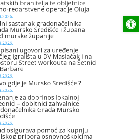
atskih branitelja te obljetnice
no-redarstvene operacije Oluja
Op
8.2026.
ni sastanak gradonačelnika
da Mursko Središće i župana
đimurske županije
8.2026.
pisani ugovori za uređenje
čjeg igrališta u DV Maslačak i na
storu Street workouta na Šetnici
 Barbare
8.2026.
vo gdje je Mursko Središće ?
8.2026.
znanje za doprinos lokalnoj
ednici – dobitnici zahvalnice
adonačelnika Grada Mursko
dišće
8.2026.
ad osigurava pomoć za kupnju
olskog pribora osnovnoškolcima