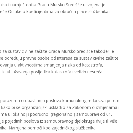
enika i namještenika Grada Mursko Središće usvojena je
eće Odluke o koeficijentima za obračun plaće službenika i
.
za sustav civilne zaštite Grada Mursko Središće također je
 određuju pravne osobe od interesa za sustav civilne zaštite
lovanja u aktivnostima smanjenja rizika od katastrofa,
te ublažavanja posljedica katastrofa i velikih nesreća.
 Sporazuma o obavljanju poslova komunalnog redarstva putem
 kako bi se organizacijski uskladilo sa Zakonom o izmjenama i
a u lokalnoj i područnoj (regionalnoj) samoupravi od 01.
nje pojedinih poslova iz samoupravnog djelokruga dvije ili više
enika. Namjena pomoći kod zajedničkog službenika