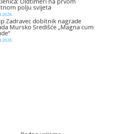
lenica: Oldtimeri na prvom
tnom polju svijeta
8.2026.
ip Zadravec dobitnik nagrade
ada Mursko Središće „Magna cum
ude“
8.2026.