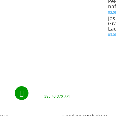
Pek
naf
03.0
Jos
Gr
La
03.0
Nazovite nas:

+385 40 370 771