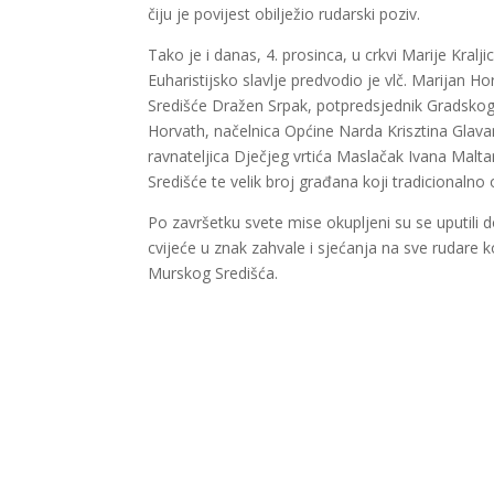
čiju je povijest obilježio rudarski poziv.
Tako je i danas, 4. prosinca, u crkvi Marije Kra
Euharistijsko slavlje predvodio je vlč. Marijan H
Središće Dražen Srpak, potpredsjednik Gradskog 
Horvath, načelnica Općine Narda Krisztina Glavan
ravnateljica Dječjeg vrtića Maslačak Ivana Malta
Središće te velik broj građana koji tradicionalno 
Po završetku svete mise okupljeni su se uputili
cvijeće u znak zahvale i sjećanja na sve rudare k
Murskog Središća.