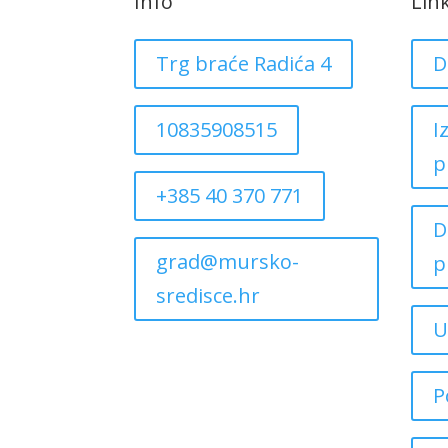
Info
Lin
Trg braće Radića 4
D
10835908515
I
p
+385 40 370 771
D
grad@mursko-
p
sredisce.hr
U
P