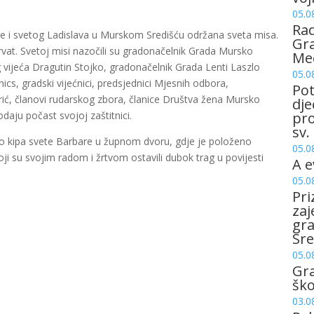
05.0
Rad
ljice i svetog Ladislava u Murskom Središću održana sveta misa.
Gra
orvat. Svetoj misi nazočili su gradonačelnik Grada Mursko
Me
vijeća Dragutin Stojko, gradonačelnik Grada Lenti Laszlo
05.0
ics, gradski vijećnici, predsjednici Mjesnih odbora,
Pot
rić, članovi rudarskog zbora, članice Društva žena Mursko
dje
odaju počast svojoj zaštitnici.
pro
sv.
 do kipa svete Barbare u župnom dvoru, gdje je položeno
05.0
oji su svojim radom i žrtvom ostavili dubok trag u povijesti
A e
05.0
Pri
zaj
gr
Sre
05.0
Gr
šk
03.0