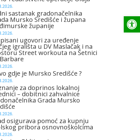
8.2026.
ni sastanak gradonačelnika
Op
da Mursko Središće i župana
đimurske županije
8.2026.
pisani ugovori za uređenje
čjeg igrališta u DV Maslačak i na
storu Street workouta na Šetnici
 Barbare
8.2026.
vo gdje je Mursko Središće ?
8.2026.
znanje za doprinos lokalnoj
ednici – dobitnici zahvalnice
adonačelnika Grada Mursko
dišće
8.2026.
ad osigurava pomoć za kupnju
olskog pribora osnovnoškolcima
8.2026.