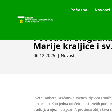
Početna
Novosti
Početna
Novosti
Povodom blagdana 
Marije kraljice i sv
06.12.2025.
|
Novosti
Sveta Barbara, kršćanska svetica, djevica i muče
arhitekata. Kao jedna od četrnaest svetih pom
tradiciji, a njezin blagdan 4. prosinca obilježav