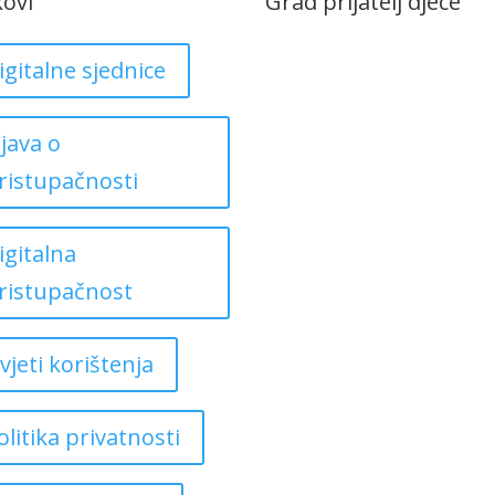
kovi
Grad prijatelj djece
igitalne sjednice
zjava o
ristupačnosti
igitalna
ristupačnost
vjeti korištenja
olitika privatnosti