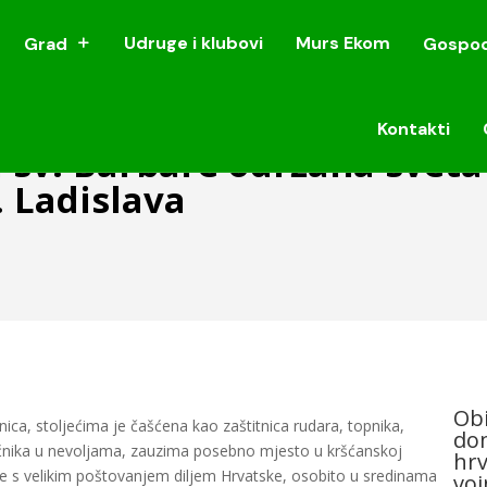
Udruge i klubovi
Murs Ekom
Grad
Gospod
Udruge i klubovi
Murs Ekom
Grad
Gospod
Kontakti
Kontakti
sv. Barbare održana sveta 
. Ladislava
Obi
nica, stoljećima je čašćena kao zaštitnica rudara, topnika,
dom
oćnika u nevoljama, zauzima posebno mjesto u kršćanskoj
hrv
a se s velikim poštovanjem diljem Hrvatske, osobito u sredinama
voj