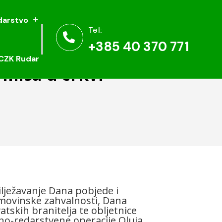
arstvo
arstvo
Tel:
Tel:


+385 40 370 771
+385 40 370 771
CZK Rudar
CZK Rudar
misa u crkvi
lježavanje Dana pobjede i
ovinske zahvalnosti, Dana
atskih branitelja te obljetnice
no-redarstvene operacije Oluja