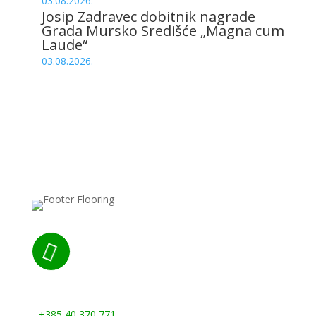
03.08.2026.
Josip Zadravec dobitnik nagrade
Grada Mursko Središće „Magna cum
Laude“
03.08.2026.

Nazovite nas:
+385 40 370 771