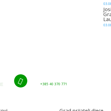
03.0
Jos
Gr
La
03.0
Nazovite nas:

+385 40 370 771
kovi
Grad prijatelj djece