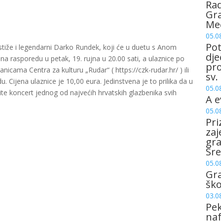
Rad
Gra
Me
05.0
Pot
tiže i legendarni Darko Rundek, koji će u duetu s Anom
dje
 na rasporedu u petak, 19. rujna u 20.00 sati, a ulaznice po
pro
anicama Centra za kulturu „Rudar“ ( https://czk-rudar.hr/ ) ili
sv.
. Cijena ulaznice je 10,00 eura. Jedinstvena je to prilika da u
05.0
ite koncert jednog od najvećih hrvatskih glazbenika svih
A e
05.0
Pri
zaj
gr
Sre
05.0
Gr
šk
03.0
Pek
naf