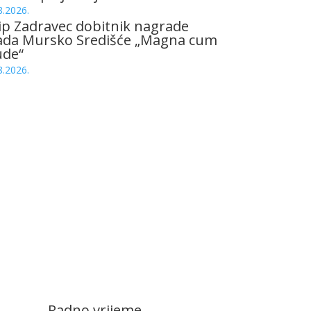
8.2026.
ip Zadravec dobitnik nagrade
ada Mursko Središće „Magna cum
ude“
8.2026.
Radno vrijeme