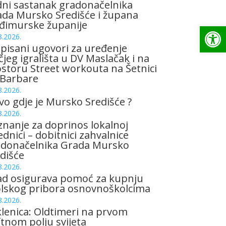
ni sastanak gradonačelnika
da Mursko Središće i župana
đimurske županije
Op
8.2026.
pisani ugovori za uređenje
čjeg igrališta u DV Maslačak i na
storu Street workouta na Šetnici
 Barbare
8.2026.
vo gdje je Mursko Središće ?
8.2026.
znanje za doprinos lokalnoj
ednici – dobitnici zahvalnice
adonačelnika Grada Mursko
dišće
8.2026.
ad osigurava pomoć za kupnju
olskog pribora osnovnoškolcima
8.2026.
lenica: Oldtimeri na prvom
tnom polju svijeta