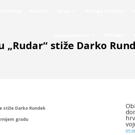
Početna
Novosti
Udruge i klubovi
Grad
Kontakti
Gospodarstvo
ru „Rudar“ stiže Darko Run
Obi
će stiže Darko Rundek
dom
hrv
ernijem gradu
voj
05.0