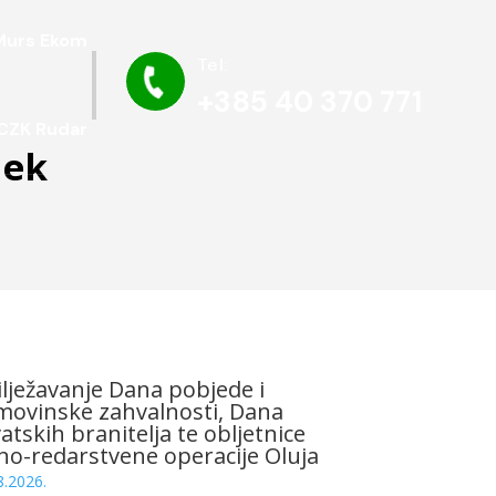
Murs Ekom
Tel:

+385 40 370 771
CZK Rudar
dek
lježavanje Dana pobjede i
ovinske zahvalnosti, Dana
atskih branitelja te obljetnice
no-redarstvene operacije Oluja
8.2026.