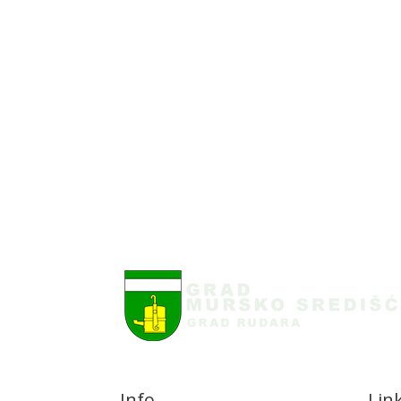
Info
Lin