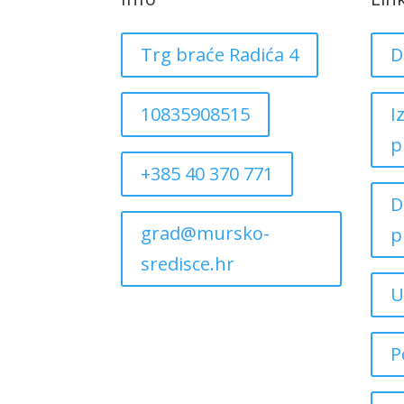
Trg braće Radića 4
D
10835908515
I
p
+385 40 370 771
D
grad@mursko-
p
sredisce.hr
U
P