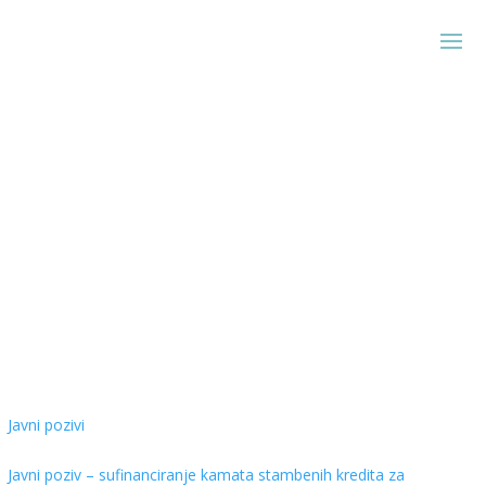
Javni pozivi iz grada
Javni pozivi
Javni poziv – sufinanciranje kamata stambenih kredita za