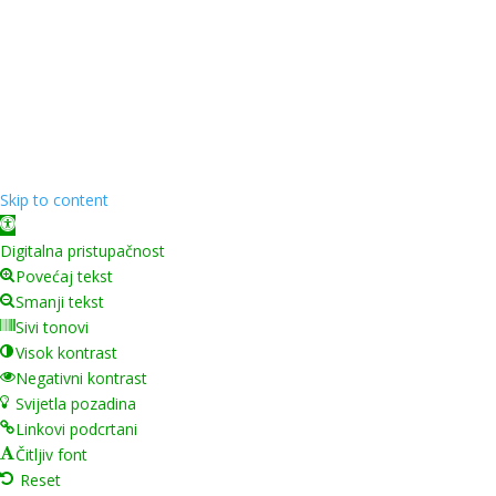
Copyright ©
2026
Grad Mursko Središće | Razvijeno sa
❤️ od
InTeh
Skip to content
Open toolbar
Digitalna pristupačnost
Povećaj tekst
Smanji tekst
Sivi tonovi
Visok kontrast
Negativni kontrast
Svijetla pozadina
Linkovi podcrtani
Čitljiv font
Reset