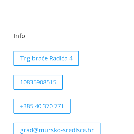
Info
Trg braće Radića 4
10835908515
+385 40 370 771
grad@mursko-sredisce.hr