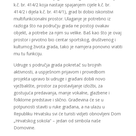
k.č. br. 414/2 koja nastaje spajanjem cijele k.č. br.
414/2 i dijela k.č. br. 414/1), grad bi dobio iskoristivi
multifunkcionalni prostor. Ulaganje je potrebno iz
razloga što na području grada ne postoji ovakav
objekt, a potrebe za njim su velike. Baš kao što je ovaj
prostor i prvotno bio centar sportskog, društvenog i
kulturnog života grada, tako je namjera ponovno vratiti
mu tu funkciju.
Udruge s područja grada pokretač su brojnih
aktivnosti, a uspješnom prijavom i provedbom
projekta upravo bi udruge i građani dobili novo
vježbalište, prostor za postavljanje izložbi, za
gostujuća predavanja, manje vokalne, glazbene i
folklorne predstave i slično. Građevina će se u
potpunosti staviti u ruke građana, a na ulazu u
Republiku Hrvatsku svi će turisti vidjeti obnovljeni Dom
„Hrvatskog sokola“ – jedan od simbola naše
Domovine.