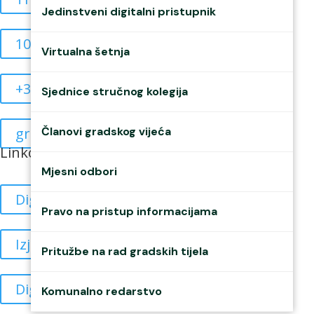
Jedinstveni digitalni pristupnik
10835908515
Virtualna šetnja
+385 40 370 771
Sjednice stručnog kolegija
grad@mursko-sredisce.hr
Članovi gradskog vijeća
Linkovi
Mjesni odbori
Digitalne sjednice
Pravo na pristup informacijama
Izjava o pristupačnosti
Pritužbe na rad gradskih tijela
Digitalna pristupačnost
Komunalno redarstvo