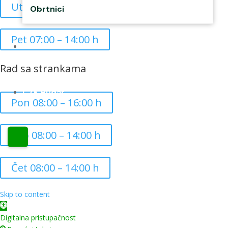
Uto,Srij,Četv 07:00 – 15:00 h
Obrtnici
Pet 07:00 – 14:00 h
Kontakti
Rad sa strankama
CZK Rudar
Pon 08:00 – 16:00 h
Uto 08:00 – 14:00 h
Čet 08:00 – 14:00 h
Copyright ©
2026
Grad Mursko Središće | Razvijeno sa ❤️ od
InTeh
Skip to content
Open toolbar
Digitalna pristupačnost