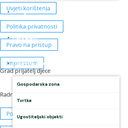
Uvjeti korištenja
Udruge i klubovi
Politika privatnosti
Murs Ekom
Pravo na pristup
Impressum
Gospodarstvo
Grad prijatelj djece
Gospodarska zona
Radno vrijeme
Tvrtke
Pon 07:00 – 16:00 h
Ugostiteljski objekti