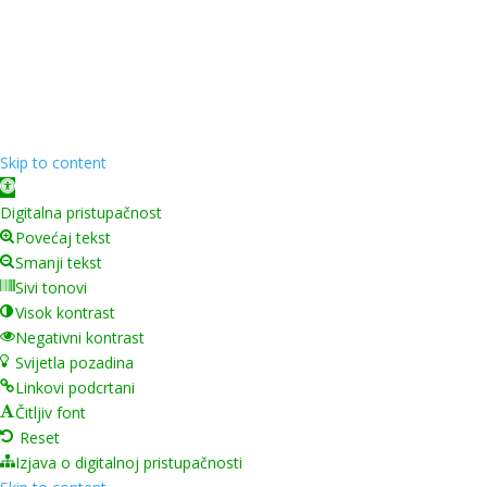
Copyright ©
2026
Grad Mursko Središće | Razvijeno sa
❤️ od
InTeh
Skip to content
Open toolbar
Digitalna pristupačnost
Povećaj tekst
Smanji tekst
Sivi tonovi
Visok kontrast
Negativni kontrast
Svijetla pozadina
Linkovi podcrtani
Čitljiv font
Reset
Izjava o digitalnoj pristupačnosti