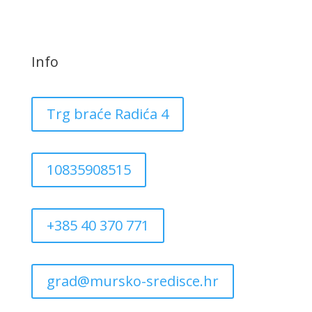
Info
Trg braće Radića 4
10835908515
+385 40 370 771
grad@mursko-sredisce.hr