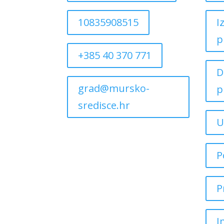
10835908515
I
p
+385 40 370 771
D
grad@mursko-
p
sredisce.hr
U
P
P
I