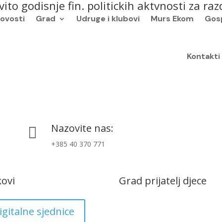
to godisnje fin. politickih aktvnosti za ra
ovosti
Grad
Udruge i klubovi
Murs Ekom
Gos
Kontakti
Nazovite nas:

+385 40 370 771
kovi
Grad prijatelj djece
igitalne sjednice