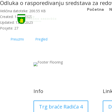
Odluka o rasporedivanju sredstava za redovi
Početna
N
Veličina datoteke: 200.55 KB
Created: 12.12.2025
Updated: 12.12.2025
Posjete: 27
Preuzmi
Pregled
Info
Lin
Trg braće Radića 4
D