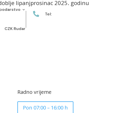
zdoblje lipanjprosinac 2025. godinu
podarstvo

Tel:
+385 40 370 771
CZK Rudar
Radno vrijeme
Pon 07:00 – 16:00 h