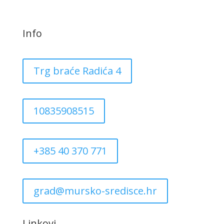
Info
Trg braće Radića 4
10835908515
+385 40 370 771
grad@mursko-sredisce.hr
Linkovi