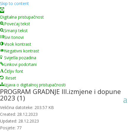
Skip to content
Open toolbar
Digitalna pristupačnost
Povećaj tekst
Smanji tekst
Sivi tonovi
Visok kontrast
Negativni kontrast
Svijetla pozadina
Linkovi podcrtani
Čitljiv font
Reset
Izjava o digitalnoj pristupačnosti
PROGRAM GRADNJE III.izmjene i dopune
2023 (1)
Veličina datoteke: 203.57 KB
Created: 28.12.2023
Updated: 28.12.2023
Posjete: 77