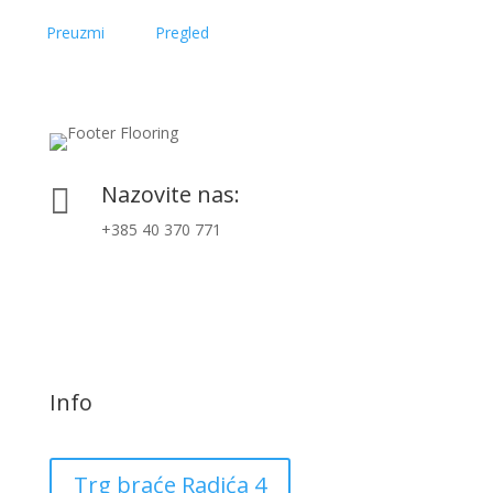
Preuzmi
Pregled
Nazovite nas:

+385 40 370 771
Info
Trg braće Radića 4