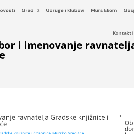
ovosti
Grad
Udruge i klubovi
Murs Ekom
Gos
Kontakti
izbor i imenovanje ravnatel
ce
vanje ravnatelja Gradske knjižnice i
Obi
šće
dom
Gradske knjižnice i čitaonice Mursko Središće