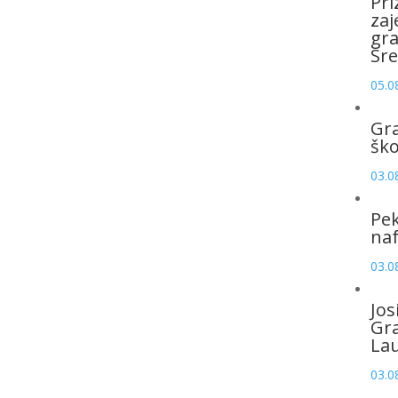
Pri
zaj
gr
Sre
05.0
Gr
šk
03.0
Pek
naf
03.0
Jos
Gr
La
03.0