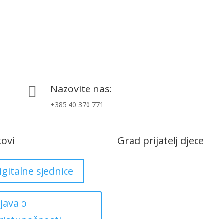
Nazovite nas:

+385 40 370 771
kovi
Grad prijatelj djece
igitalne sjednice
zjava o