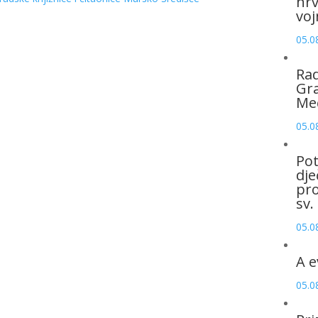
hrv
voj
05.0
Rad
Gra
Me
05.0
Pot
dje
pro
sv.
05.0
A e
05.0