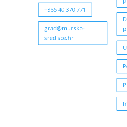
p
+385 40 370 771
D
grad@mursko-
p
sredisce.hr
U
P
P
I