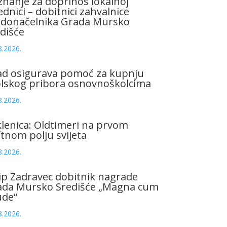
znanje za doprinos lokalnoj
ednici – dobitnici zahvalnice
adonačelnika Grada Mursko
dišće
8.2026.
ad osigurava pomoć za kupnju
olskog pribora osnovnoškolcima
8.2026.
lenica: Oldtimeri na prvom
tnom polju svijeta
8.2026.
ip Zadravec dobitnik nagrade
ada Mursko Središće „Magna cum
ude“
8.2026.