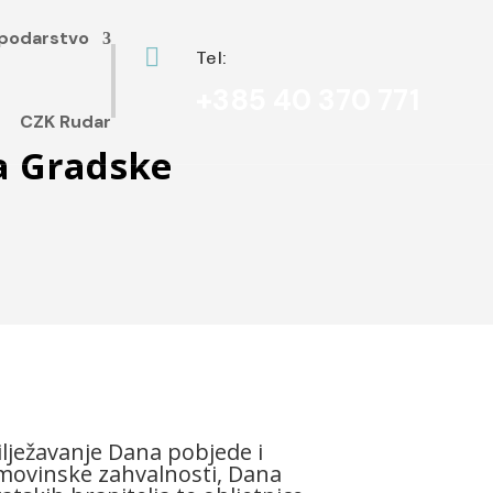
podarstvo

Tel:
+385 40 370 771
CZK Rudar
ja Gradske
lježavanje Dana pobjede i
ovinske zahvalnosti, Dana