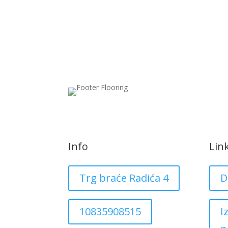
Info
Lin
Trg braće Radića 4
D
10835908515
I