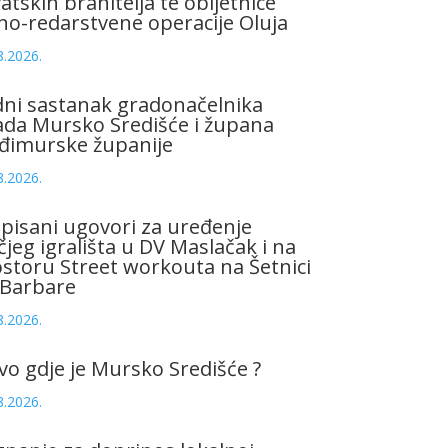
atskih branitelja te obljetnice
no-redarstvene operacije Oluja
8.2026.
ni sastanak gradonačelnika
da Mursko Središće i župana
đimurske županije
8.2026.
pisani ugovori za uređenje
čjeg igrališta u DV Maslačak i na
storu Street workouta na Šetnici
 Barbare
8.2026.
vo gdje je Mursko Središće ?
8.2026.